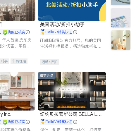
所
美国活动/折扣小助手
证
执照已核实
iTalkBB精英认证
，华人首选.房东房
iTalkBB精英 官方账号。您的美国
意外伤害、车祸重
生活福利播报员，精选独家折扣、
商标注册、移民信
本地活动与专业讲座，第一时间享
刑事案件全包办
受您的专属福利。
刑事
车祸理赔
活动/折扣
信托/遗嘱
商业
律师-其它
保释
精英会员
y Inc.
纽约贝拉奢华公司 BELLA LUX
E
证
执照已核实
iTalkBB精英认证
司以实惠的价格提
设计、制造、安装一体化，打造高