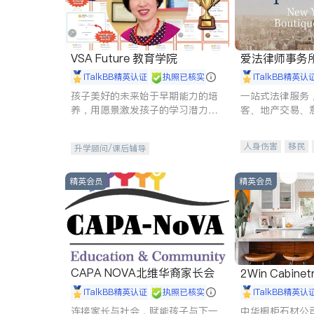
VSA Future 教育学院
爱法律师事务
iTalkBB精英认证
执照已核实
iTalkBB精英认
孩子美好的未来始于早期能力的培
一站式法律服务
养，用愿景激发孩子的学习潜力和
客、地产交易、
动力。理念：拥有成长型心态是成
伤、商业诉讼、
功的基石。
托、建筑合同、
人身伤害
移民
升学顾问/课后辅导
民事
房地产
商标注册
索赔
精英会员
精英会员
CAPA NOVA北维华裔家长会
2Win Cabinetr
iTalkBB精英认证
执照已核实
iTalkBB精英认
连接家长与社会，赋能孩子与下一
中华橱柜石材公