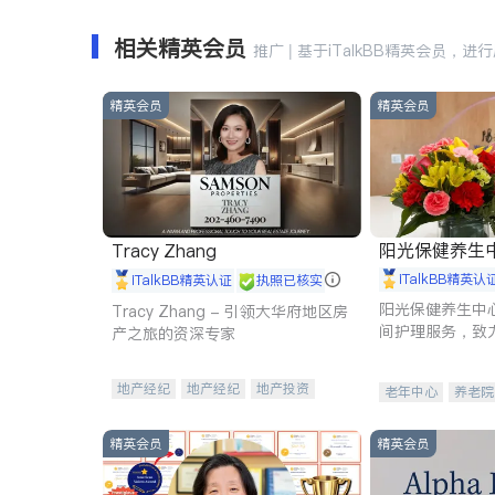
相关精英会员
推广 | 基于iTalkBB精英会员，进
精英会员
精英会员
阳光保健养生中心 
Tracy Zhang
iTalkBB精英认
iTalkBB精英认证
执照已核实
阳光保健养生中
Tracy Zhang - 引领大华府地区房
间护理服务，致
产之旅的资深专家
理创新来有效提
量。
地产经纪
地产经纪
地产投资
老年中心
养老院
商业地产
商铺租售
开发商建商
精英会员
精英会员