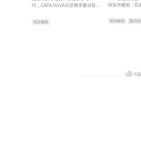
供实木橱柜，石
代，CAPA NoVA与您携手建设包
质不锈钢水槽、
容、公平、充满希望的社区。
机。品质厨房，
瓷砖橱柜
室内设
社区服务
卫浴洁具
室内