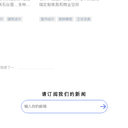
英石台面，多种优
端定制家具和商业空间
水龙头与抽油烟
家的选择。
计
建筑设计
室内设计
瓷砖橱柜
卫浴洁具
装修
地板建材
售前软装staging
室内装修
请订阅我们的新闻