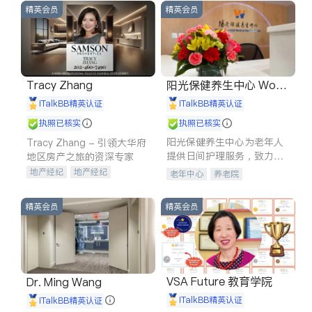
精英会员
精英会员
Tracy Zhang
阳光保健养生中心 World
shine
iTalkBB精英认证
iTalkBB精英认证
执照已核实
执照已核实
阳光保健养生中心为老年人
Tracy Zhang - 引领大华府
提供日间护理服务，致力于
地区房产之旅的资深专家
通过持续的护理创新来有效
地产经纪
地产经纪
老年中心
养老院
提升老年人的生活质量。
地产投资
商业地产
商铺租售
开发商建商
精英会员
精英会员
VSA Future 教育学院
Dr. Ming Wang
iTalkBB精英认证
iTalkBB精英认证