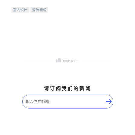
间
室内设计
瓷砖橱柜
卫浴洁具
地板建材
售前软装staging
室内装修
请订阅我们的新闻