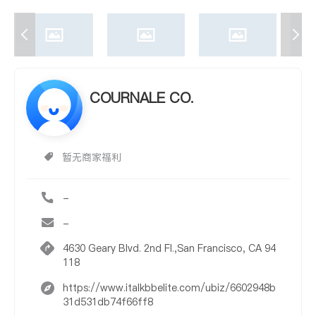
COURNALE CO.
暂无商家福利
-
-
4630 Geary Blvd. 2nd Fl.,San Francisco, CA 94
118
https://www.italkbbelite.com/ubiz/6602948b
31d531db74f66ff8