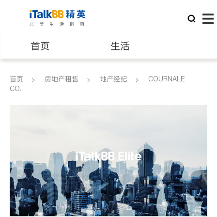
首页
生活
医生
律师
首页
房地产租售
地产经纪
COURNALE
CO.
保险理财
房地产租售
建筑装修
教育
养老
非盈利组织