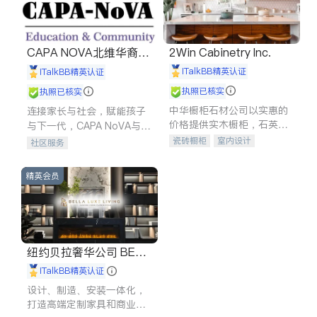
CAPA NOVA北维华裔家
2Win Cabinetry Inc.
长会
iTalkBB精英认证
iTalkBB精英认证
执照已核实
执照已核实
中华橱柜石材公司以实惠的
连接家长与社会，赋能孩子
价格提供实木橱柜，石英石
与下一代，CAPA NoVA与您
台面，多种优质不锈钢水
携手建设包容、公平、充满
瓷砖橱柜
室内设计
社区服务
槽、水龙头与抽油烟机。品
希望的社区。
建筑设计
卫浴洁具
质厨房，家的选择。
室内装修
精英会员
纽约贝拉奢华公司 BELL
A LUXE
iTalkBB精英认证
设计、制造、安装一体化，
打造高端定制家具和商业空