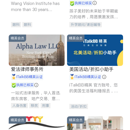
Wang Vision Institute has
执照已核实
more than 30 years
孩子美好的未来始于早期能
experience in
力的培养，用愿景激发孩子
的学习潜力和动力。理念：
眼科
眼科
升学顾问/课后辅导
拥有成长型心态是成功的基
石。
精英会员
精英会员
爱法律师事务所
美国活动/折扣小助手
iTalkBB精英认证
iTalkBB精英认证
iTalkBB精英 官方账号。您
执照已核实
的美国生活福利播报员，精
一站式法律服务，华人首选.
选独家折扣、本地活动与专
房东房客、地产交易、意外
业讲座，第一时间享受您的
伤害、车祸重伤、商业诉
人身伤害
移民
刑事
活动/折扣
专属福利。
讼、商标注册、移民信托、
车祸理赔
民事
房地产
建筑合同、刑事案件全包办
信托/遗嘱
商业
商标注册
精英会员
精英会员
索赔
律师-其它
保释