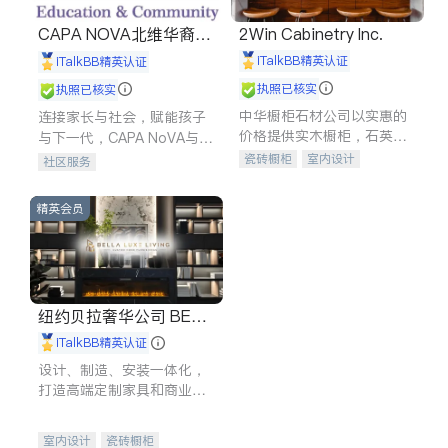
CAPA NOVA北维华裔家
2Win Cabinetry Inc.
长会
iTalkBB精英认证
iTalkBB精英认证
执照已核实
执照已核实
中华橱柜石材公司以实惠的
连接家长与社会，赋能孩子
价格提供实木橱柜，石英石
与下一代，CAPA NoVA与您
台面，多种优质不锈钢水
携手建设包容、公平、充满
瓷砖橱柜
室内设计
社区服务
槽、水龙头与抽油烟机。品
希望的社区。
建筑设计
卫浴洁具
质厨房，家的选择。
室内装修
精英会员
纽约贝拉奢华公司 BELL
A LUXE
iTalkBB精英认证
设计、制造、安装一体化，
打造高端定制家具和商业空
间
室内设计
瓷砖橱柜