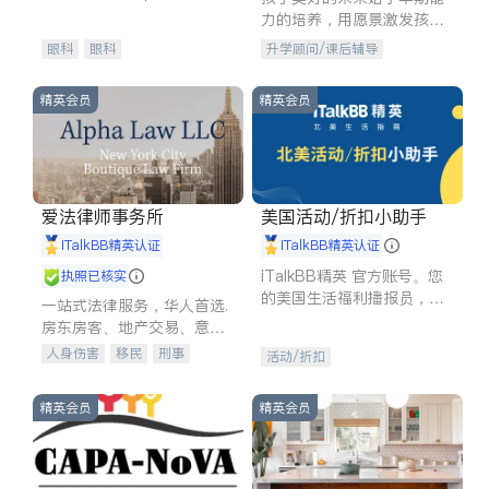
experience in
力的培养，用愿景激发孩子
的学习潜力和动力。理念：
眼科
眼科
升学顾问/课后辅导
拥有成长型心态是成功的基
石。
精英会员
精英会员
爱法律师事务所
美国活动/折扣小助手
iTalkBB精英认证
iTalkBB精英认证
iTalkBB精英 官方账号。您
执照已核实
的美国生活福利播报员，精
一站式法律服务，华人首选.
选独家折扣、本地活动与专
房东房客、地产交易、意外
业讲座，第一时间享受您的
伤害、车祸重伤、商业诉
人身伤害
移民
刑事
活动/折扣
专属福利。
讼、商标注册、移民信托、
车祸理赔
民事
房地产
建筑合同、刑事案件全包办
信托/遗嘱
商业
商标注册
精英会员
精英会员
索赔
律师-其它
保释