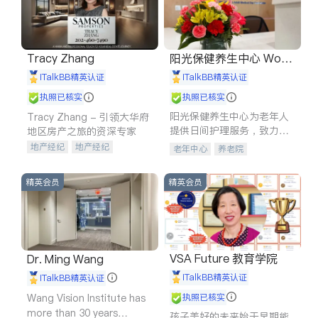
Tracy Zhang
阳光保健养生中心 World
shine
iTalkBB精英认证
iTalkBB精英认证
执照已核实
执照已核实
阳光保健养生中心为老年人
Tracy Zhang - 引领大华府
提供日间护理服务，致力于
地区房产之旅的资深专家
通过持续的护理创新来有效
地产经纪
地产经纪
老年中心
养老院
提升老年人的生活质量。
地产投资
商业地产
商铺租售
开发商建商
精英会员
精英会员
VSA Future 教育学院
Dr. Ming Wang
iTalkBB精英认证
iTalkBB精英认证
Wang Vision Institute has
执照已核实
more than 30 years
孩子美好的未来始于早期能