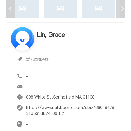
Lin, Grace
暂无商家福利
-
-
808 White St.,Springfield,MA 01108
https://www.italkbbelite.com/ubiz/66029478
31d531db74f66fb2
-