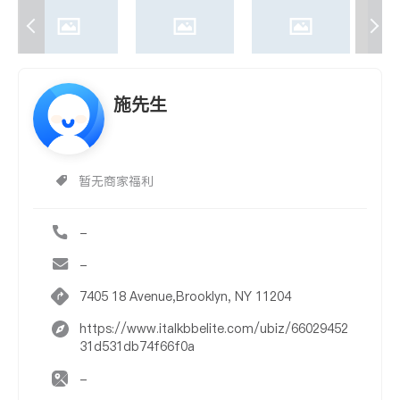
施先生
暂无商家福利
-
-
7405 18 Avenue,Brooklyn, NY 11204
https://www.italkbbelite.com/ubiz/66029452
31d531db74f66f0a
-