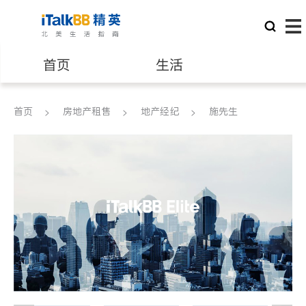
首页
生活
医生
律师
首页
房地产租售
地产经纪
施先生
保险理财
房地产租售
建筑装修
教育
养老
非盈利组织