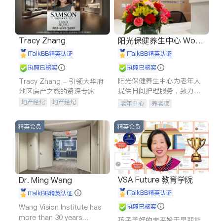
Tracy Zhang
阳光保健养生中心 World
shine
iTalkBB精英认证
iTalkBB精英认证
执照已核实
执照已核实
阳光保健养生中心为老年人
Tracy Zhang - 引领大华府
提供日间护理服务，致力于
地区房产之旅的资深专家
通过持续的护理创新来有效
地产经纪
地产经纪
老年中心
养老院
提升老年人的生活质量。
地产投资
商业地产
商铺租售
开发商建商
精英会员
精英会员
VSA Future 教育学院
Dr. Ming Wang
iTalkBB精英认证
iTalkBB精英认证
Wang Vision Institute has
执照已核实
more than 30 years
孩子美好的未来始于早期能