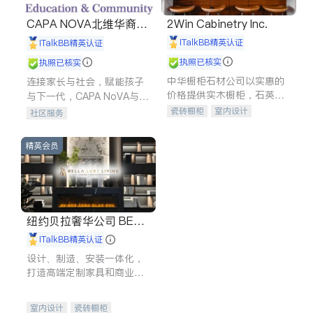
CAPA NOVA北维华裔家
2Win Cabinetry Inc.
长会
iTalkBB精英认证
iTalkBB精英认证
执照已核实
执照已核实
中华橱柜石材公司以实惠的
连接家长与社会，赋能孩子
价格提供实木橱柜，石英石
与下一代，CAPA NoVA与您
台面，多种优质不锈钢水
携手建设包容、公平、充满
瓷砖橱柜
室内设计
社区服务
槽、水龙头与抽油烟机。品
希望的社区。
建筑设计
卫浴洁具
质厨房，家的选择。
室内装修
精英会员
纽约贝拉奢华公司 BELL
A LUXE
iTalkBB精英认证
设计、制造、安装一体化，
打造高端定制家具和商业空
间
室内设计
瓷砖橱柜