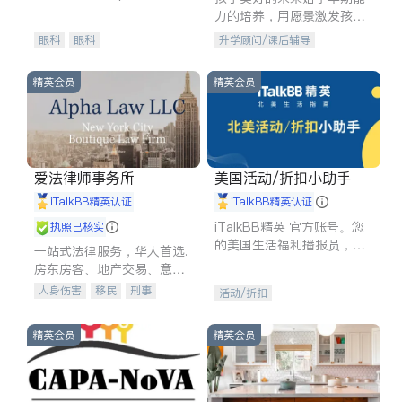
experience in
力的培养，用愿景激发孩子
的学习潜力和动力。理念：
眼科
眼科
升学顾问/课后辅导
拥有成长型心态是成功的基
石。
精英会员
精英会员
爱法律师事务所
美国活动/折扣小助手
iTalkBB精英认证
iTalkBB精英认证
iTalkBB精英 官方账号。您
执照已核实
的美国生活福利播报员，精
一站式法律服务，华人首选.
选独家折扣、本地活动与专
房东房客、地产交易、意外
业讲座，第一时间享受您的
伤害、车祸重伤、商业诉
人身伤害
移民
刑事
活动/折扣
专属福利。
讼、商标注册、移民信托、
车祸理赔
民事
房地产
建筑合同、刑事案件全包办
信托/遗嘱
商业
商标注册
精英会员
精英会员
索赔
律师-其它
保释