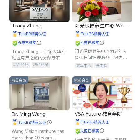
Tracy Zhang
阳光保健养生中心 World
shine
iTalkBB精英认证
iTalkBB精英认证
执照已核实
执照已核实
阳光保健养生中心为老年人
Tracy Zhang - 引领大华府
提供日间护理服务，致力于
地区房产之旅的资深专家
通过持续的护理创新来有效
地产经纪
地产经纪
老年中心
养老院
提升老年人的生活质量。
地产投资
商业地产
商铺租售
开发商建商
精英会员
精英会员
VSA Future 教育学院
Dr. Ming Wang
iTalkBB精英认证
iTalkBB精英认证
Wang Vision Institute has
执照已核实
more than 30 years
孩子美好的未来始于早期能