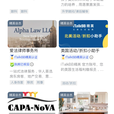
experience in
力的培养，用愿景激发孩子
的学习潜力和动力。理念：
眼科
眼科
升学顾问/课后辅导
拥有成长型心态是成功的基
石。
精英会员
精英会员
爱法律师事务所
美国活动/折扣小助手
iTalkBB精英认证
iTalkBB精英认证
iTalkBB精英 官方账号。您
执照已核实
的美国生活福利播报员，精
一站式法律服务，华人首选.
选独家折扣、本地活动与专
房东房客、地产交易、意外
业讲座，第一时间享受您的
伤害、车祸重伤、商业诉
人身伤害
移民
刑事
活动/折扣
专属福利。
讼、商标注册、移民信托、
车祸理赔
民事
房地产
建筑合同、刑事案件全包办
信托/遗嘱
商业
商标注册
精英会员
精英会员
索赔
律师-其它
保释