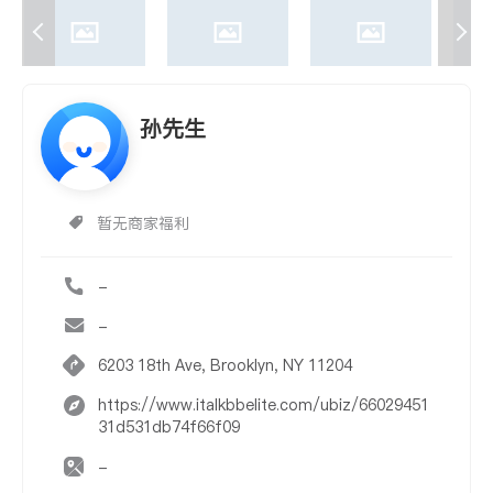
孙先生
暂无商家福利
-
-
6203 18th Ave, Brooklyn, NY 11204
https://www.italkbbelite.com/ubiz/66029451
31d531db74f66f09
-