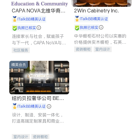
CAPA NOVA北维华裔家
2Win Cabinetry Inc.
长会
iTalkBB精英认证
iTalkBB精英认证
执照已核实
执照已核实
中华橱柜石材公司以实惠的
连接家长与社会，赋能孩子
价格提供实木橱柜，石英石
与下一代，CAPA NoVA与您
台面，多种优质不锈钢水
携手建设包容、公平、充满
瓷砖橱柜
室内设计
社区服务
槽、水龙头与抽油烟机。品
希望的社区。
建筑设计
卫浴洁具
质厨房，家的选择。
室内装修
精英会员
纽约贝拉奢华公司 BELL
A LUXE
iTalkBB精英认证
设计、制造、安装一体化，
打造高端定制家具和商业空
间
室内设计
瓷砖橱柜