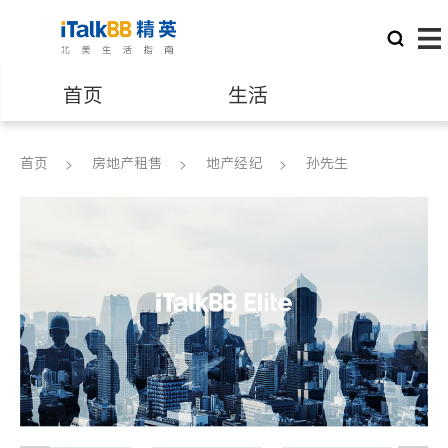
首页
生活
医生
律师
首页
房地产租售
地产经纪
孙先生
保险理财
房地产租售
建筑装修
教育
养老
非盈利组织