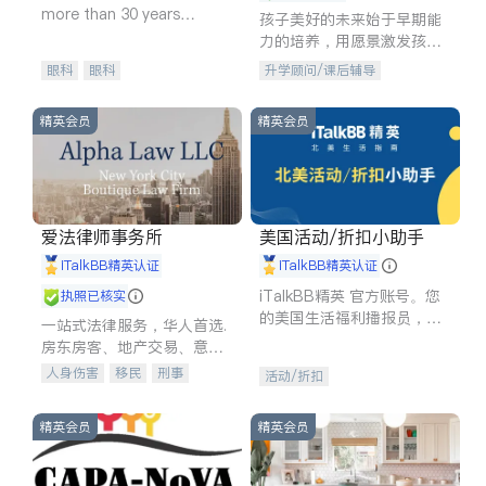
more than 30 years
孩子美好的未来始于早期能
experience in
力的培养，用愿景激发孩子
的学习潜力和动力。理念：
眼科
眼科
升学顾问/课后辅导
拥有成长型心态是成功的基
石。
精英会员
精英会员
爱法律师事务所
美国活动/折扣小助手
iTalkBB精英认证
iTalkBB精英认证
iTalkBB精英 官方账号。您
执照已核实
的美国生活福利播报员，精
一站式法律服务，华人首选.
选独家折扣、本地活动与专
房东房客、地产交易、意外
业讲座，第一时间享受您的
伤害、车祸重伤、商业诉
人身伤害
移民
刑事
活动/折扣
专属福利。
讼、商标注册、移民信托、
车祸理赔
民事
房地产
建筑合同、刑事案件全包办
信托/遗嘱
商业
商标注册
精英会员
精英会员
索赔
律师-其它
保释