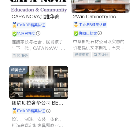
CAPA NOVA北维华裔家
2Win Cabinetry Inc.
长会
iTalkBB精英认证
iTalkBB精英认证
执照已核实
执照已核实
中华橱柜石材公司以实惠的
连接家长与社会，赋能孩子
价格提供实木橱柜，石英石
与下一代，CAPA NoVA与您
台面，多种优质不锈钢水
携手建设包容、公平、充满
瓷砖橱柜
室内设计
社区服务
槽、水龙头与抽油烟机。品
希望的社区。
建筑设计
卫浴洁具
质厨房，家的选择。
室内装修
精英会员
纽约贝拉奢华公司 BELL
A LUXE
iTalkBB精英认证
设计、制造、安装一体化，
打造高端定制家具和商业空
间