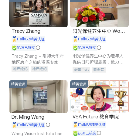
Tracy Zhang
阳光保健养生中心 World
shine
iTalkBB精英认证
iTalkBB精英认证
执照已核实
执照已核实
阳光保健养生中心为老年人
Tracy Zhang - 引领大华府
提供日间护理服务，致力于
地区房产之旅的资深专家
通过持续的护理创新来有效
地产经纪
地产经纪
老年中心
养老院
提升老年人的生活质量。
地产投资
商业地产
商铺租售
开发商建商
精英会员
精英会员
VSA Future 教育学院
Dr. Ming Wang
iTalkBB精英认证
iTalkBB精英认证
Wang Vision Institute has
执照已核实