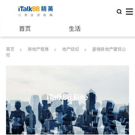
首页
生活
医生
律师
首页
房地产租售
地产经纪
廖锦良地产建筑公
司
保险理财
房地产租售
建筑装修
教育
养老
非盈利组织