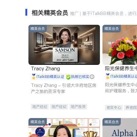
相关精英会员
推广 | 基于iTalkBB精英会员，进
精英会员
精英会员
阳光保健养生中心 
Tracy Zhang
iTalkBB精英认
iTalkBB精英认证
执照已核实
阳光保健养生中
Tracy Zhang - 引领大华府地区房
间护理服务，致
产之旅的资深专家
理创新来有效提
量。
地产经纪
地产经纪
地产投资
老年中心
养老院
商业地产
商铺租售
开发商建商
精英会员
精英会员