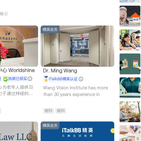
行展示
精英会员
Worldshine
Dr. Ming Wang
证
执照已核实
iTalkBB精英认证
心为老年人提供日
Wang Vision Institute has more
力于通过持续的护
than 30 years experience in
升老年人的生活质
眼科
眼科
精英会员