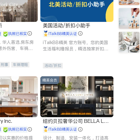
所
美国活动/折扣小助手
证
执照已核实
iTalkBB精英认证
，华人首选.房东房
iTalkBB精英 官方账号。您的美国
意外伤害、车祸重
生活福利播报员，精选独家折扣、
商标注册、移民信
本地活动与专业讲座，第一时间享
刑事案件全包办
受您的专属福利。
刑事
车祸理赔
活动/折扣
信托/遗嘱
商业
律师-其它
保释
精英会员
y Inc.
纽约贝拉奢华公司 BELLA LUX
E
证
执照已核实
iTalkBB精英认证
司以实惠的价格提
设计、制造、安装一体化，打造高