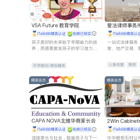
VSA Future 教育学院
爱法律师事务
iTalkBB精英认证
执照已核实
iTalkBB精英认
孩子美好的未来始于早期能力的培
一站式法律服务
养，用愿景激发孩子的学习潜力和
客、地产交易、
动力。理念：拥有成长型心态是成
伤、商业诉讼、
功的基石。
托、建筑合同、
人身伤害
移民
升学顾问/课后辅导
民事
房地产
商标注册
索赔
精英会员
精英会员
CAPA NOVA北维华裔家长会
2Win Cabinetr
iTalkBB精英认证
执照已核实
iTalkBB精英认
连接家长与社会，赋能孩子与下一
中华橱柜石材公