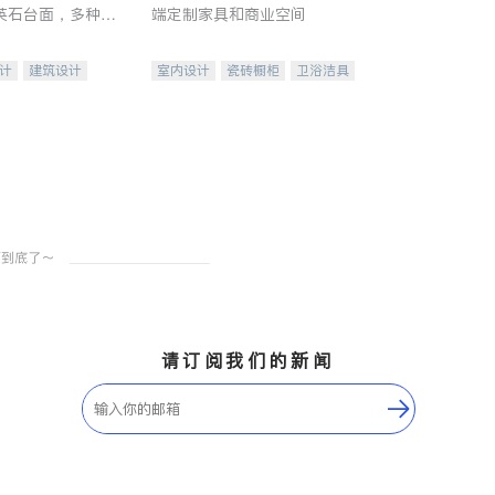
英石台面，多种优
端定制家具和商业空间
水龙头与抽油烟
家的选择。
计
建筑设计
室内设计
瓷砖橱柜
卫浴洁具
装修
地板建材
售前软装staging
室内装修
请订阅我们的新闻