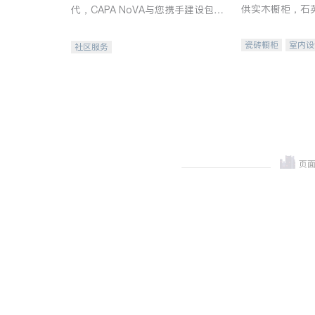
供实木橱柜，石
代，CAPA NoVA与您携手建设包
质不锈钢水槽、
容、公平、充满希望的社区。
机。品质厨房，
瓷砖橱柜
室内设
社区服务
卫浴洁具
室内