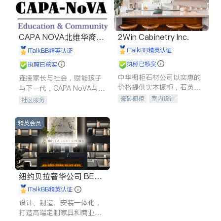
CAPA NOVA北维华裔家
2Win Cabinetry Inc.
长会
iTalkBB精英认证
iTalkBB精英认证
执照已核实
执照已核实
中华橱柜石材公司以实惠的
连接家长与社会，赋能孩子
价格提供实木橱柜，石英石
与下一代，CAPA NoVA与您
台面，多种优质不锈钢水
携手建设包容、公平、充满
瓷砖橱柜
室内设计
社区服务
槽、水龙头与抽油烟机。品
希望的社区。
建筑设计
卫浴洁具
质厨房，家的选择。
室内装修
精英会员
纽约贝拉奢华公司 BELL
A LUXE
iTalkBB精英认证
设计、制造、安装一体化，
打造高端定制家具和商业空