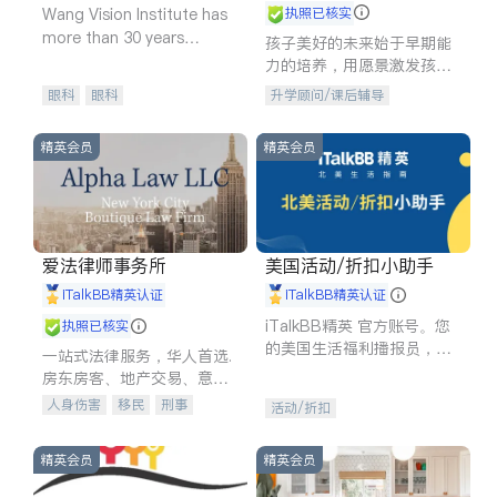
Wang Vision Institute has
执照已核实
more than 30 years
孩子美好的未来始于早期能
experience in
力的培养，用愿景激发孩子
的学习潜力和动力。理念：
眼科
眼科
升学顾问/课后辅导
拥有成长型心态是成功的基
石。
精英会员
精英会员
爱法律师事务所
美国活动/折扣小助手
iTalkBB精英认证
iTalkBB精英认证
iTalkBB精英 官方账号。您
执照已核实
的美国生活福利播报员，精
一站式法律服务，华人首选.
选独家折扣、本地活动与专
房东房客、地产交易、意外
业讲座，第一时间享受您的
伤害、车祸重伤、商业诉
人身伤害
移民
刑事
活动/折扣
专属福利。
讼、商标注册、移民信托、
车祸理赔
民事
房地产
建筑合同、刑事案件全包办
信托/遗嘱
商业
商标注册
精英会员
精英会员
索赔
律师-其它
保释