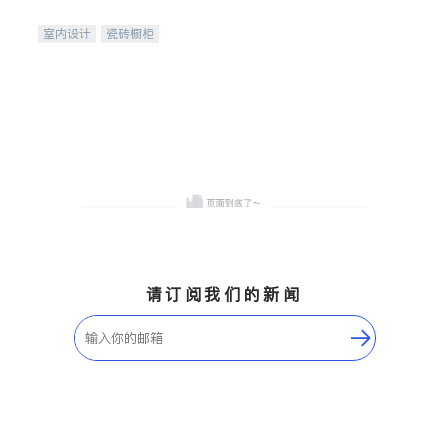
间
室内设计
瓷砖橱柜
卫浴洁具
地板建材
售前软装staging
室内装修
请订阅我们的新闻