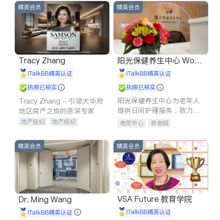
精英会员
精英会员
Tracy Zhang
阳光保健养生中心 World
shine
iTalkBB精英认证
iTalkBB精英认证
执照已核实
执照已核实
阳光保健养生中心为老年人
Tracy Zhang - 引领大华府
提供日间护理服务，致力于
地区房产之旅的资深专家
通过持续的护理创新来有效
地产经纪
地产经纪
老年中心
养老院
提升老年人的生活质量。
地产投资
商业地产
商铺租售
开发商建商
精英会员
精英会员
VSA Future 教育学院
Dr. Ming Wang
iTalkBB精英认证
iTalkBB精英认证