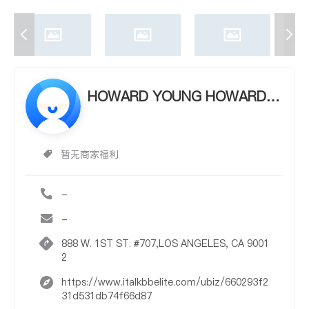
HOWARD YOUNG HOWARD Y
OUNG
暂无商家福利
-
-
888 W. 1ST ST. #707,LOS ANGELES, CA 9001
2
https://www.italkbbelite.com/ubiz/660293f2
31d531db74f66d87