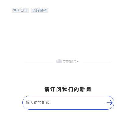
间
室内设计
瓷砖橱柜
卫浴洁具
地板建材
售前软装staging
室内装修
请订阅我们的新闻