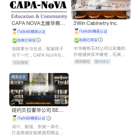
CAPA NOVA北维华裔家
2Win Cabinetry Inc.
长会
iTalkBB精英认证
iTalkBB精英认证
执照已核实
执照已核实
中华橱柜石材公司以实惠的
连接家长与社会，赋能孩子
价格提供实木橱柜，石英石
与下一代，CAPA NoVA与您
台面，多种优质不锈钢水
携手建设包容、公平、充满
瓷砖橱柜
室内设计
社区服务
槽、水龙头与抽油烟机。品
希望的社区。
建筑设计
卫浴洁具
质厨房，家的选择。
室内装修
精英会员
纽约贝拉奢华公司 BELL
A LUXE
iTalkBB精英认证
设计、制造、安装一体化，
打造高端定制家具和商业空