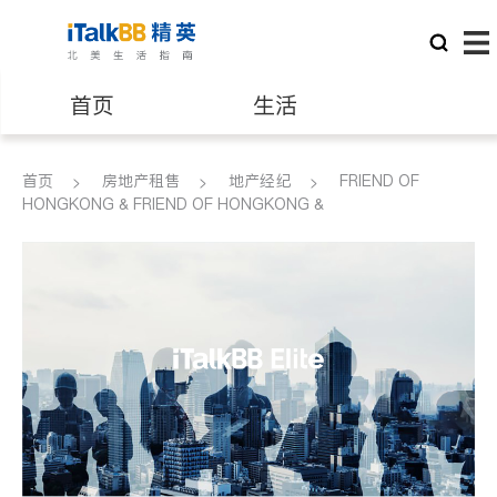
首页
生活
医生
律师
首页
房地产租售
地产经纪
FRIEND OF
HONGKONG & FRIEND OF HONGKONG &
保险理财
房地产租售
建筑装修
教育
养老
非盈利组织