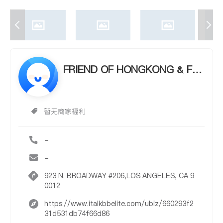
FRIEND OF HONGKONG & FRI
END OF HONGKONG &
暂无商家福利
-
-
923 N. BROADWAY #206,LOS ANGELES, CA 9
0012
https://www.italkbbelite.com/ubiz/660293f2
31d531db74f66d86