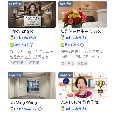
精英会员
精英会员
Tracy Zhang
阳光保健养生中心 World
shine
iTalkBB精英认证
iTalkBB精英认证
执照已核实
执照已核实
阳光保健养生中心为老年人
Tracy Zhang - 引领大华府
提供日间护理服务，致力于
地区房产之旅的资深专家
通过持续的护理创新来有效
地产经纪
地产经纪
老年中心
养老院
提升老年人的生活质量。
地产投资
商业地产
商铺租售
开发商建商
精英会员
精英会员
VSA Future 教育学院
Dr. Ming Wang
iTalkBB精英认证
iTalkBB精英认证