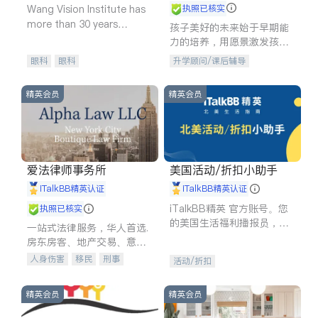
Wang Vision Institute has
执照已核实
more than 30 years
孩子美好的未来始于早期能
experience in
力的培养，用愿景激发孩子
的学习潜力和动力。理念：
眼科
眼科
升学顾问/课后辅导
拥有成长型心态是成功的基
石。
精英会员
精英会员
爱法律师事务所
美国活动/折扣小助手
iTalkBB精英认证
iTalkBB精英认证
iTalkBB精英 官方账号。您
执照已核实
的美国生活福利播报员，精
一站式法律服务，华人首选.
选独家折扣、本地活动与专
房东房客、地产交易、意外
业讲座，第一时间享受您的
伤害、车祸重伤、商业诉
人身伤害
移民
刑事
活动/折扣
专属福利。
讼、商标注册、移民信托、
车祸理赔
民事
房地产
建筑合同、刑事案件全包办
信托/遗嘱
商业
商标注册
精英会员
精英会员
索赔
律师-其它
保释