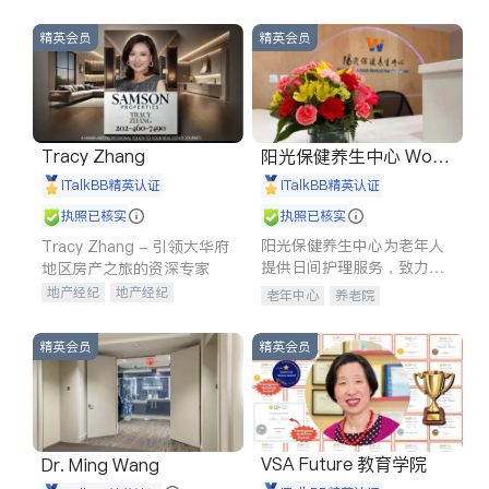
精英会员
精英会员
Tracy Zhang
阳光保健养生中心 World
shine
iTalkBB精英认证
iTalkBB精英认证
执照已核实
执照已核实
阳光保健养生中心为老年人
Tracy Zhang - 引领大华府
提供日间护理服务，致力于
地区房产之旅的资深专家
通过持续的护理创新来有效
地产经纪
地产经纪
老年中心
养老院
提升老年人的生活质量。
地产投资
商业地产
商铺租售
开发商建商
精英会员
精英会员
VSA Future 教育学院
Dr. Ming Wang