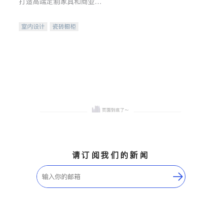
打造高端定制家具和商业空
间
室内设计
瓷砖橱柜
卫浴洁具
地板建材
售前软装staging
室内装修
请订阅我们的新闻