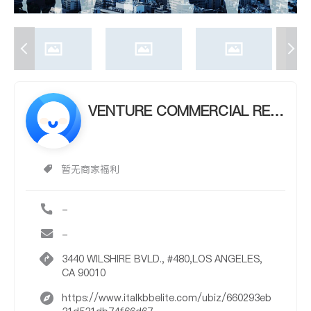
VENTURE COMMERCIAL REA
LTY VENTURE COMMERCIAL
REALTY
暂无商家福利
-
-
3440 WILSHIRE BVLD., #480,LOS ANGELES,
CA 90010
https://www.italkbbelite.com/ubiz/660293eb