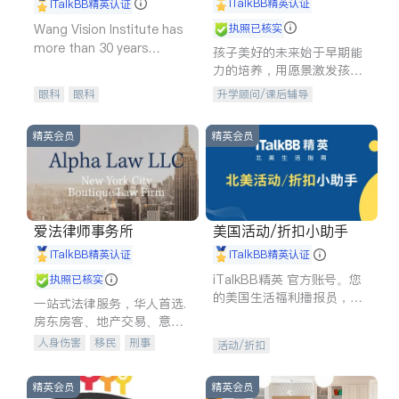
iTalkBB精英认证
iTalkBB精英认证
Wang Vision Institute has
执照已核实
more than 30 years
孩子美好的未来始于早期能
experience in
力的培养，用愿景激发孩子
的学习潜力和动力。理念：
眼科
眼科
升学顾问/课后辅导
拥有成长型心态是成功的基
石。
精英会员
精英会员
爱法律师事务所
美国活动/折扣小助手
iTalkBB精英认证
iTalkBB精英认证
iTalkBB精英 官方账号。您
执照已核实
的美国生活福利播报员，精
一站式法律服务，华人首选.
选独家折扣、本地活动与专
房东房客、地产交易、意外
业讲座，第一时间享受您的
伤害、车祸重伤、商业诉
人身伤害
移民
刑事
活动/折扣
专属福利。
讼、商标注册、移民信托、
车祸理赔
民事
房地产
建筑合同、刑事案件全包办
信托/遗嘱
商业
商标注册
精英会员
精英会员