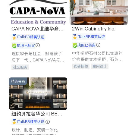
索赔
律师-其它
保释
CAPA NOVA北维华裔家
2Win Cabinetry Inc.
长会
iTalkBB精英认证
iTalkBB精英认证
执照已核实
执照已核实
中华橱柜石材公司以实惠的
连接家长与社会，赋能孩子
价格提供实木橱柜，石英石
与下一代，CAPA NoVA与您
台面，多种优质不锈钢水
携手建设包容、公平、充满
瓷砖橱柜
室内设计
社区服务
槽、水龙头与抽油烟机。品
希望的社区。
建筑设计
卫浴洁具
质厨房，家的选择。
室内装修
精英会员
纽约贝拉奢华公司 BELL
A LUXE
iTalkBB精英认证
设计、制造、安装一体化，