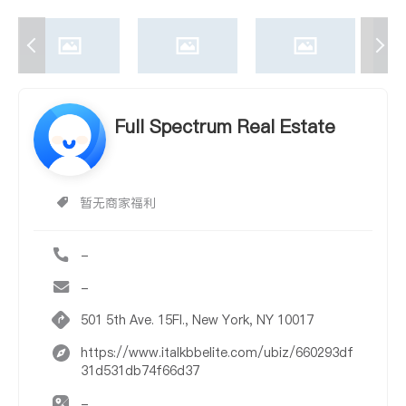
Full Spectrum Real Estate
暂无商家福利
-
-
501 5th Ave. 15Fl., New York, NY 10017
https://www.italkbbelite.com/ubiz/660293df
31d531db74f66d37
-