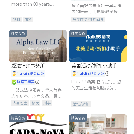
more than 30 years
孩子美好的未来始于早期能
experience in
力的培养，用愿景激发孩子
的学习潜力和动力。理念：
眼科
眼科
升学顾问/课后辅导
拥有成长型心态是成功的基
石。
精英会员
精英会员
爱法律师事务所
美国活动/折扣小助手
iTalkBB精英认证
iTalkBB精英认证
iTalkBB精英 官方账号。您
执照已核实
的美国生活福利播报员，精
一站式法律服务，华人首选.
选独家折扣、本地活动与专
房东房客、地产交易、意外
业讲座，第一时间享受您的
伤害、车祸重伤、商业诉
人身伤害
移民
刑事
活动/折扣
专属福利。
讼、商标注册、移民信托、
车祸理赔
民事
房地产
建筑合同、刑事案件全包办
信托/遗嘱
商业
商标注册
精英会员
精英会员
索赔
律师-其它
保释