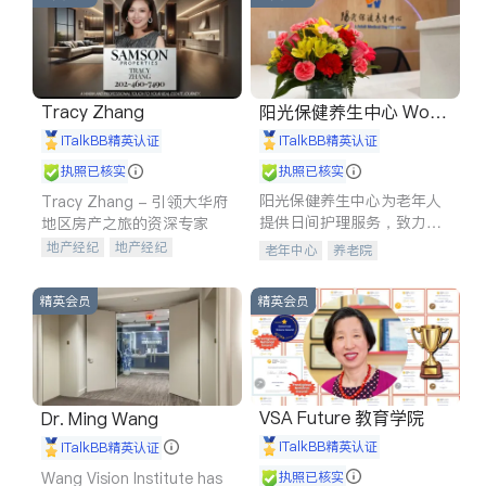
Tracy Zhang
阳光保健养生中心 World
shine
iTalkBB精英认证
iTalkBB精英认证
执照已核实
执照已核实
阳光保健养生中心为老年人
Tracy Zhang - 引领大华府
提供日间护理服务，致力于
地区房产之旅的资深专家
通过持续的护理创新来有效
地产经纪
地产经纪
老年中心
养老院
提升老年人的生活质量。
地产投资
商业地产
商铺租售
开发商建商
精英会员
精英会员
VSA Future 教育学院
Dr. Ming Wang
iTalkBB精英认证
iTalkBB精英认证
Wang Vision Institute has
执照已核实