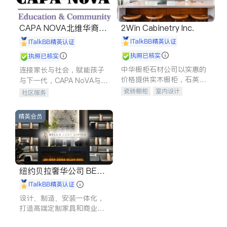
CAPA NOVA北维华裔家
2Win Cabinetry Inc.
长会
iTalkBB精英认证
iTalkBB精英认证
执照已核实
执照已核实
中华橱柜石材公司以实惠的
连接家长与社会，赋能孩子
价格提供实木橱柜，石英石
与下一代，CAPA NoVA与您
台面，多种优质不锈钢水
携手建设包容、公平、充满
瓷砖橱柜
室内设计
社区服务
槽、水龙头与抽油烟机。品
希望的社区。
建筑设计
卫浴洁具
质厨房，家的选择。
室内装修
精英会员
纽约贝拉奢华公司 BELL
A LUXE
iTalkBB精英认证
设计、制造、安装一体化，
打造高端定制家具和商业空
间