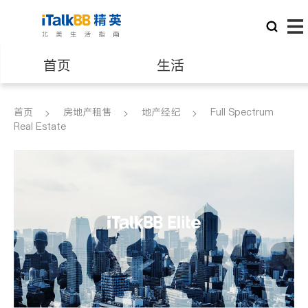
首页
生活
医生
律师
首页
房地产租售
地产经纪
Full Spectrum
Real Estate
保险理财
房地产租售
建筑装修
教育
养老
非盈利组织