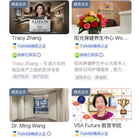
精英会员
精英会员
Tracy Zhang
阳光保健养生中心 World
shine
iTalkBB精英认证
iTalkBB精英认证
执照已核实
执照已核实
阳光保健养生中心为老年人
Tracy Zhang - 引领大华府
提供日间护理服务，致力于
地区房产之旅的资深专家
通过持续的护理创新来有效
地产经纪
地产经纪
老年中心
养老院
提升老年人的生活质量。
地产投资
商业地产
商铺租售
开发商建商
精英会员
精英会员
VSA Future 教育学院
Dr. Ming Wang
iTalkBB精英认证
iTalkBB精英认证