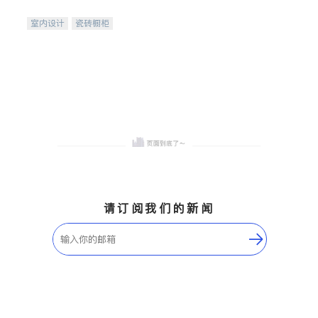
间
室内设计
瓷砖橱柜
卫浴洁具
地板建材
售前软装staging
室内装修
请订阅我们的新闻