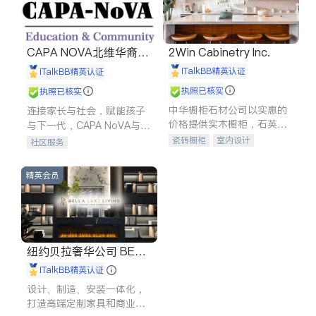
CAPA NOVA北维华裔家
2Win Cabinetry Inc.
长会
iTalkBB精英认证
iTalkBB精英认证
执照已核实
执照已核实
中华橱柜石材公司以实惠的
连接家长与社会，赋能孩子
价格提供实木橱柜，石英石
与下一代，CAPA NoVA与您
台面，多种优质不锈钢水
携手建设包容、公平、充满
瓷砖橱柜
室内设计
社区服务
槽、水龙头与抽油烟机。品
希望的社区。
建筑设计
卫浴洁具
质厨房，家的选择。
室内装修
精英会员
纽约贝拉奢华公司 BELL
A LUXE
iTalkBB精英认证
设计、制造、安装一体化，
打造高端定制家具和商业空