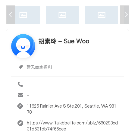
胡素玲 - Sue Woo
暂无商家福利
-
-
11625 Rainier Ave S Ste.201, Seattle, WA 981
78
https://www.italkbbelite.com/ubiz/660293cd
31d531db74f66cee