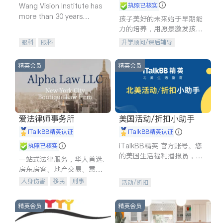
Wang Vision Institute has
执照已核实
more than 30 years
孩子美好的未来始于早期能
experience in
力的培养，用愿景激发孩子
的学习潜力和动力。理念：
眼科
眼科
升学顾问/课后辅导
拥有成长型心态是成功的基
石。
精英会员
精英会员
爱法律师事务所
美国活动/折扣小助手
iTalkBB精英认证
iTalkBB精英认证
iTalkBB精英 官方账号。您
执照已核实
的美国生活福利播报员，精
一站式法律服务，华人首选.
选独家折扣、本地活动与专
房东房客、地产交易、意外
业讲座，第一时间享受您的
伤害、车祸重伤、商业诉
人身伤害
移民
刑事
活动/折扣
专属福利。
讼、商标注册、移民信托、
车祸理赔
民事
房地产
建筑合同、刑事案件全包办
信托/遗嘱
商业
商标注册
精英会员
精英会员
索赔
律师-其它
保释