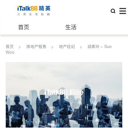
首页
生活
医生
律师
首页
房地产租售
地产经纪
胡素玲 - Sue
Woo
保险理财
房地产租售
建筑装修
教育
养老
非盈利组织