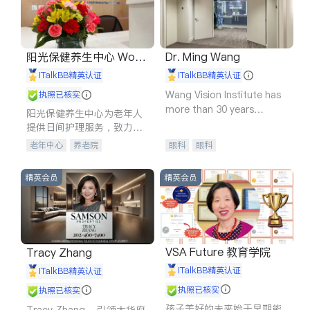
阳光保健养生中心 World
Dr. Ming Wang
shine
iTalkBB精英认证
iTalkBB精英认证
Wang Vision Institute has
执照已核实
more than 30 years
阳光保健养生中心为老年人
experience in
提供日间护理服务，致力于
通过持续的护理创新来有效
老年中心
养老院
眼科
眼科
提升老年人的生活质量。
精英会员
精英会员
VSA Future 教育学院
Tracy Zhang
iTalkBB精英认证
iTalkBB精英认证
执照已核实
执照已核实
孩子美好的未来始于早期能
Tracy Zhang - 引领大华府