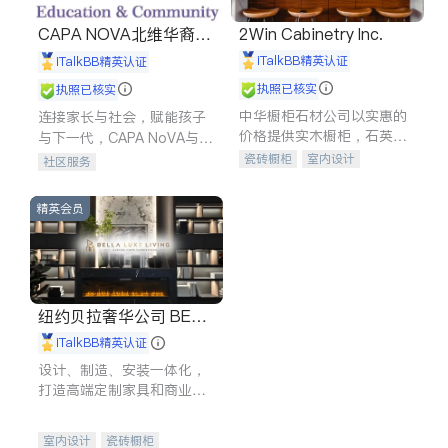
CAPA NOVA北维华裔家
2Win Cabinetry Inc.
长会
iTalkBB精英认证
iTalkBB精英认证
执照已核实
执照已核实
中华橱柜石材公司以实惠的
连接家长与社会，赋能孩子
价格提供实木橱柜，石英石
与下一代，CAPA NoVA与您
台面，多种优质不锈钢水
携手建设包容、公平、充满
瓷砖橱柜
室内设计
社区服务
槽、水龙头与抽油烟机。品
希望的社区。
建筑设计
卫浴洁具
质厨房，家的选择。
室内装修
精英会员
纽约贝拉奢华公司 BELL
A LUXE
iTalkBB精英认证
设计、制造、安装一体化，
打造高端定制家具和商业空
间
室内设计
瓷砖橱柜