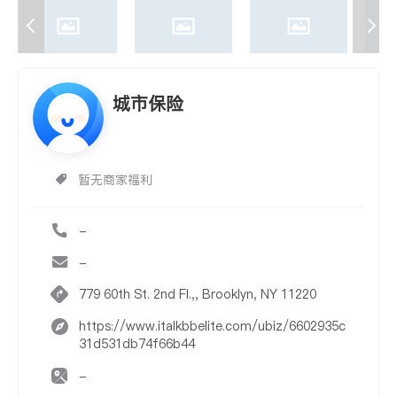
城市保险
暂无商家福利
-
-
779 60th St. 2nd Fl.,, Brooklyn, NY 11220
https://www.italkbbelite.com/ubiz/6602935c
31d531db74f66b44
-