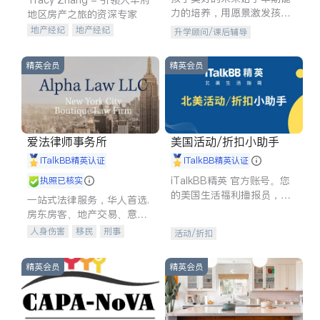
力的培养，用愿景激发孩子
地区房产之旅的资深专家
的学习潜力和动力。理念：
地产经纪
地产经纪
升学顾问/课后辅导
拥有成长型心态是成功的基
地产投资
商业地产
石。
商铺租售
开发商建商
精英会员
精英会员
爱法律师事务所
美国活动/折扣小助手
iTalkBB精英认证
iTalkBB精英认证
iTalkBB精英 官方账号。您
执照已核实
的美国生活福利播报员，精
一站式法律服务，华人首选.
选独家折扣、本地活动与专
房东房客、地产交易、意外
业讲座，第一时间享受您的
伤害、车祸重伤、商业诉
人身伤害
移民
刑事
活动/折扣
专属福利。
讼、商标注册、移民信托、
车祸理赔
民事
房地产
建筑合同、刑事案件全包办
信托/遗嘱
商业
商标注册
精英会员
精英会员
索赔
律师-其它
保释