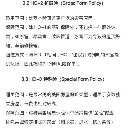
3.2 HO-2
扩展险（
Broad Form Policy
）
适用范围：比基本险覆盖更广泛的灾害原因。
保障范围：除
HO-1
的基础保障外，还包括一些额外灾
害，如冰雹、暴风雪、破裂管道、冰雪压力导致的屋顶坍
塌、车辆碰撞等。
赔偿方式：与
HO-1
相同，
HO-2
也仅针对列明的灾害提
供保障，因此被称为
“
列明风险保单
”
。
3.3 HO-3
特殊险（
Special Form Policy
）
适用范围：是最常见的美国房屋保险类型，适用于多数独
立房屋。保费也相对较高。
保障范围：这种美国房屋保险保单通常提供
“
全险
”
覆盖，
即除某些特定排除的灾害（如地震、洪水、核污染等）