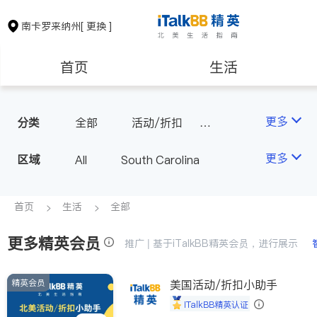
南卡罗来纳州
[ 更换 ]
首页
生活
医生
律师
更多
分类
全部
活动/折扣
推拿/按摩
房地产租售
建筑装修
更多
区域
All
South Carolina
教育
养老
首页
生活
全部
更多精英会员
非盈利组织
推广 | 基于iTalkBB精英会员，进行展示
精英会员
美国活动/折扣小助手
iTalkBB精英认证