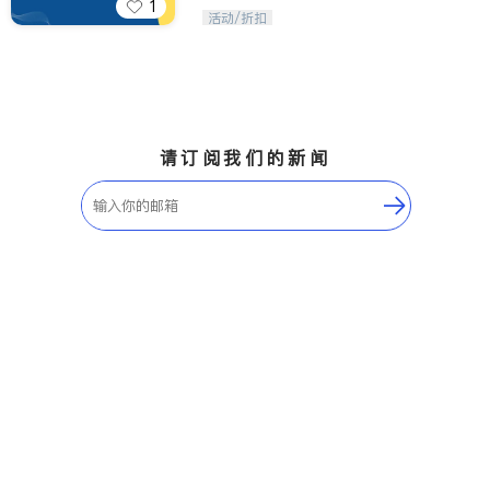
1
iTalkBB精英 官方账号。您的美国生活
活动/折扣
福利播报员，精选独家折扣、本地活动
与专业讲座，第一时间享受您的专属福
利。
请订阅我们的新闻