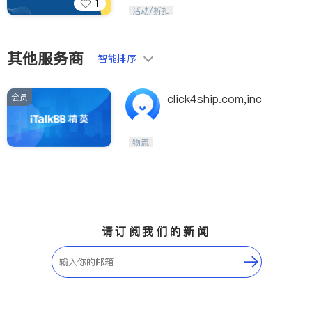
1
iTalkBB精英 官方账号。您的美国生活
活动/折扣
福利播报员，精选独家折扣、本地活动
与专业讲座，第一时间享受您的专属福
利。
其他服务商
智能排序
会员
click4ship.com,inc
物流
请订阅我们的新闻