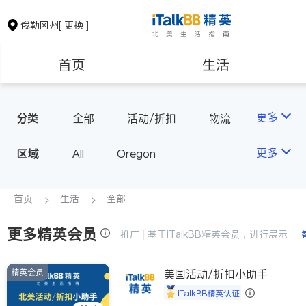
俄勒冈州
[ 更换 ]
首页
生活
医生
律师
更多
分类
全部
活动/折扣
物流
保险理财
房地产租售
更多
区域
All
Oregon
建筑装修
教育
首页
生活
全部
更多精英会员
养老
非盈利组织
推广 | 基于iTalkBB精英会员，进行展示
精英会员
美国活动/折扣小助手
iTalkBB精英认证