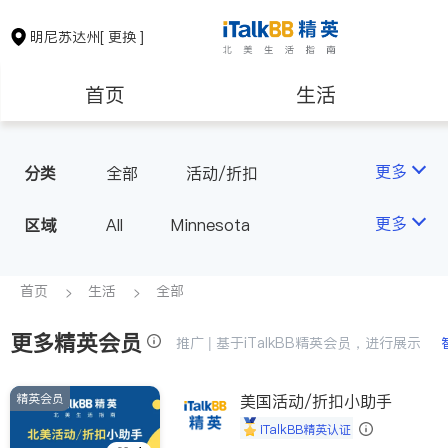
明尼苏达州
[ 更换 ]
首页
生活
医生
律师
更多
分类
全部
活动/折扣
房地产租售
建筑装修
更多
区域
All
Minnesota
教育
养老
首页
生活
全部
更多精英会员
非盈利组织
推广 | 基于iTalkBB精英会员，进行展示
精英会员
美国活动/折扣小助手
iTalkBB精英认证