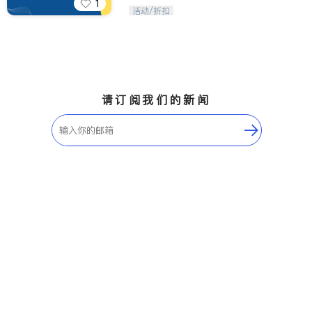
1
iTalkBB精英 官方账号。您的美国生活
活动/折扣
福利播报员，精选独家折扣、本地活动
与专业讲座，第一时间享受您的专属福
利。
请订阅我们的新闻