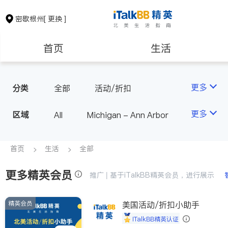
密歇根州
[ 更换 ]
首页
生活
医生
律师
更多
分类
全部
活动/折扣
房地产租售
建筑装修
更多
区域
All
Michigan - Ann Arbor
教育
养老
首页
生活
全部
更多精英会员
非盈利组织
推广 | 基于iTalkBB精英会员，进行展示
精英会员
美国活动/折扣小助手
iTalkBB精英认证