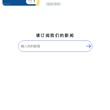
1
iTalkBB精英 官方账号。您的美国生活
活动/折扣
福利播报员，精选独家折扣、本地活动
与专业讲座，第一时间享受您的专属福
利。
请订阅我们的新闻