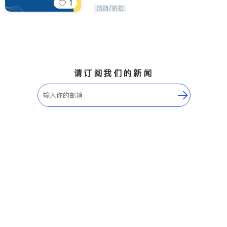
1
iTalkBB精英 官方账号。您的美国生活
活动/折扣
福利播报员，精选独家折扣、本地活动
与专业讲座，第一时间享受您的专属福
利。
请订阅我们的新闻