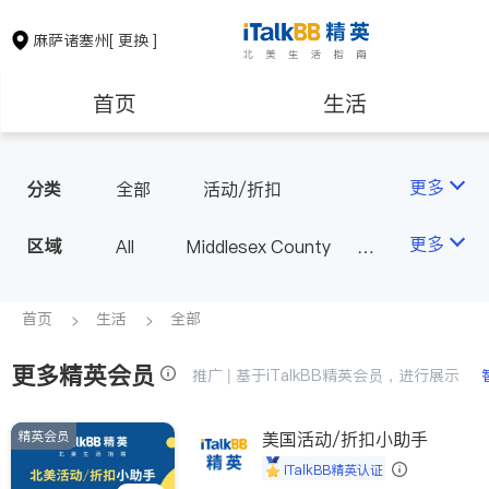
麻萨诸塞州
[ 更换 ]
首页
生活
医生
律师
更多
分类
全部
活动/折扣
保险理财
房地产租售
更多
区域
All
Middlesex County
Suffolk County - Boston
银行贷款
会计师
Norfolk County - Quincy
首页
生活
全部
MA - Other County
更多精英会员
建筑装修
教育
推广 | 基于iTalkBB精英会员，进行展示
精英会员
养老
美国活动/折扣小助手
非盈利组织
iTalkBB精英认证