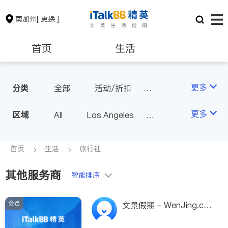
南加州
[ 更换 ]
首页
生活
医生
律师
更多
分类
全部
活动/折扣
旅行社
美容/美体/SPA
保险理财
房地产租售
更多
区域
All
Los Angeles
物流
Orange County - Irvine
银行贷款
会计师
Alhambra & San Gabriel
首页
生活
旅行社
Arcadia & Rosemead
其他服务商
建筑装修
教育
智能排序
Diamond Bar & Covina
Rowland Heights & Hacienda H
会员
养老
非盈利组织
文景假期 - WenJing.co
eights
m
Los Angeles County - Other Ci