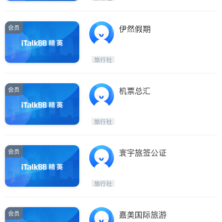
会员
伊然假期
旅行社
会员
机票总汇
旅行社
会员
寰宇旅签公证
旅行社
会员
嘉美国际旅游