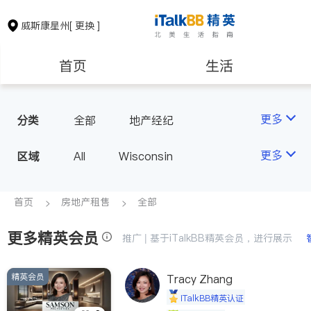
威斯康星州
[ 更换 ]
首页
生活
医生
律师
更多
分类
全部
地产经纪
房地产租售
建筑装修
更多
区域
All
Wisconsin
教育
养老
首页
房地产租售
全部
更多精英会员
非盈利组织
推广 | 基于iTalkBB精英会员，进行展示
精英会员
Tracy Zhang
iTalkBB精英认证