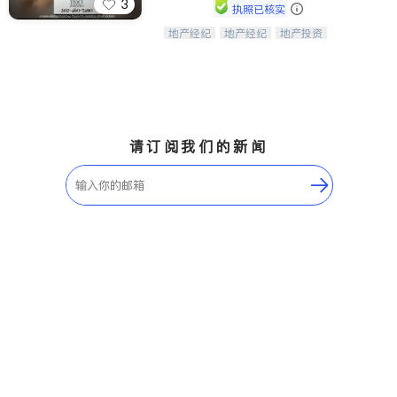
3
执照已核实
地产经纪
地产经纪
地产投资
Tracy Zhang - 引领大华府地区房产
商业地产
商铺租售
开发商建商
之旅的资深专家
请订阅我们的新闻