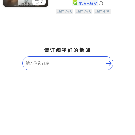
3
执照已核实
地产经纪
地产经纪
地产投资
Tracy Zhang - 引领大华府地区房产
商业地产
商铺租售
开发商建商
之旅的资深专家
请订阅我们的新闻