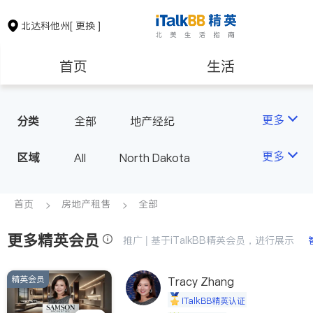
北达科他州
[ 更换 ]
首页
生活
医生
律师
更多
分类
全部
地产经纪
房地产租售
建筑装修
更多
区域
All
North Dakota
教育
养老
首页
房地产租售
全部
更多精英会员
非盈利组织
推广 | 基于iTalkBB精英会员，进行展示
精英会员
Tracy Zhang
iTalkBB精英认证