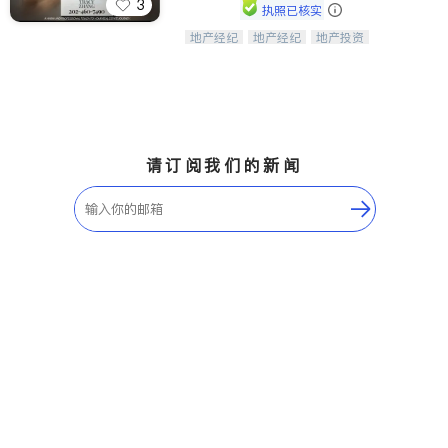
3
执照已核实
地产经纪
地产经纪
地产投资
Tracy Zhang - 引领大华府地区房产
商业地产
商铺租售
开发商建商
之旅的资深专家
请订阅我们的新闻