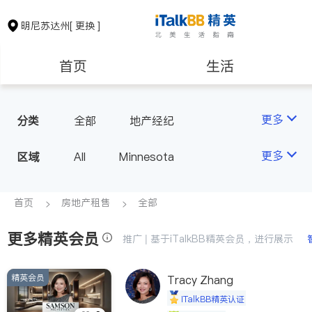
明尼苏达州
[ 更换 ]
首页
生活
医生
律师
更多
分类
全部
地产经纪
房地产租售
建筑装修
更多
区域
All
Minnesota
教育
养老
首页
房地产租售
全部
更多精英会员
非盈利组织
推广 | 基于iTalkBB精英会员，进行展示
精英会员
Tracy Zhang
iTalkBB精英认证