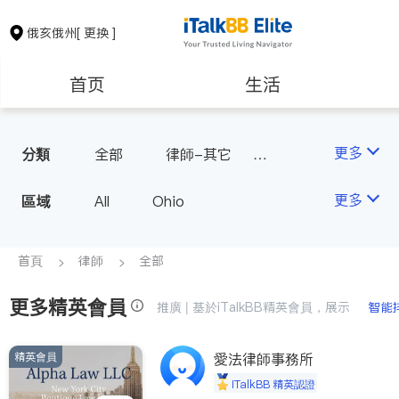
俄亥俄州
[ 更换 ]
首页
生活
醫生
律師
更多
分類
全部
律師-其它
人身傷害
保險理財
房地產租售
更多
區域
All
Ohio
建築裝修
教育
首頁
律師
全部
養老
非盈利組織
更多精英會員
推廣 | 基於iTalkBB精英會員，展示
智能
精英會員
愛法律師事務所
iTalkBB 精英認證