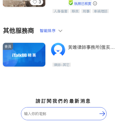
3
執照已核實
人身傷害
移民
刑事
車禍理賠
一站式法律服務，華人首選.房東房
民事
房地產
信託/遺囑
商業
客、地產交易、意外傷害、車禍重傷、
商標註冊
索賠
律師-其它
保釋
商業訴訟、商標註冊、移民信託、建築
合同、刑事案件全包辦
其他服務商
智能排序
會員
黃唯律師事務所(俄亥俄
州克里夫蘭總公司)(黃唯
律師事務所 MARGARET
律師-其它
W. WONG & ASSO. CO.
L.P.A. ATTORNEYS AT
LAW)
請訂閱我們的最新消息