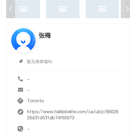
张梅
暂无商家福利
-
-
Toronto
https://www.italkbbelite.com/ca/ubiz/66028
26d31d531db74f65973
-