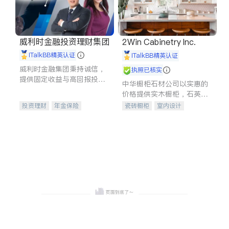
威利时金融投资理财集团
2Win Cabinetry Inc.
iTalkBB精英认证
iTalkBB精英认证
威利时金融集团秉持诚信，
执照已核实
提供固定收益与高回报投资
中华橱柜石材公司以实惠的
等服务。我们专注于投资、
价格提供实木橱柜，石英石
保险及传承规划等多元化组
台面，多种优质不锈钢水
投资理财
年金保险
瓷砖橱柜
室内设计
合，助力客户实现目标
槽、水龙头与抽油烟机。品
一站式财税规划
人寿保险
建筑设计
卫浴洁具
质厨房，家的选择。
投资理财
医疗保险
室内装修
养老保险
员工保险
长期护理医疗保险
伤残保险
个人保险