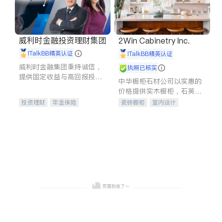
威利时金融投资理财集团
2Win Cabinetry Inc.
iTalkBB精英认证
iTalkBB精英认证
威利时金融集团秉持诚信，
执照已核实
提供固定收益与高回报投资
中华橱柜石材公司以实惠的
等服务。我们专注于投资、
价格提供实木橱柜，石英石
保险及传承规划等多元化组
台面，多种优质不锈钢水
投资理财
年金保险
瓷砖橱柜
室内设计
合，助力客户实现目标
槽、水龙头与抽油烟机。品
一站式财税规划
人寿保险
建筑设计
卫浴洁具
质厨房，家的选择。
投资理财
医疗保险
室内装修
养老保险
员工保险
长期护理医疗保险
伤残保险
个人保险