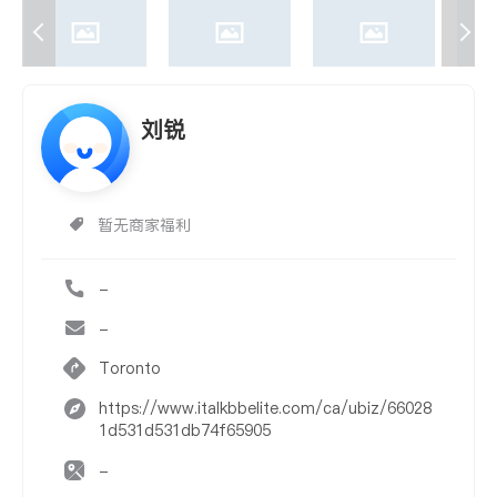
刘锐
暂无商家福利
-
-
Toronto
https://www.italkbbelite.com/ca/ubiz/66028
1d531d531db74f65905
-