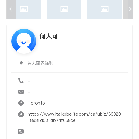
何人可
暂无商家福利
-
-
Toronto
https://www.italkbbelite.com/ca/ubiz/66028
18931d531db74f658ce
-