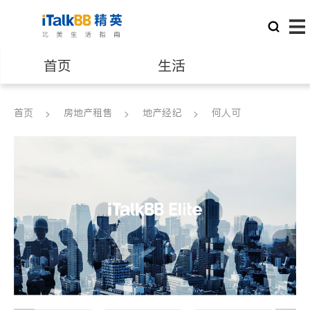
首页
生活
医生
律师
首页
房地产租售
地产经纪
何人可
保险理财
房地产租售
银行贷款
会计师
建筑装修