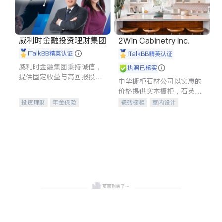
威利时金融投资理财集团
2Win Cabinetry Inc.
iTalkBB精英认证
iTalkBB精英认证
威利时金融集团秉持诚信，
执照已核实
提供固定收益与高回报投资
中华橱柜石材公司以实惠的
等服务。我们专注于投资、
价格提供实木橱柜，石英石
保险及传承规划等多元化组
台面，多种优质不锈钢水
投资理财
年金保险
瓷砖橱柜
室内设计
合，助力客户实现目标
槽、水龙头与抽油烟机。品
一站式财税规划
人寿保险
建筑设计
卫浴洁具
质厨房，家的选择。
投资理财
医疗保险
室内装修
养老保险
员工保险
长期护理医疗保险
伤残保险
个人保险