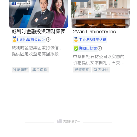
威利时金融投资理财集团
2Win Cabinetry Inc.
iTalkBB精英认证
iTalkBB精英认证
威利时金融集团秉持诚信，
执照已核实
提供固定收益与高回报投资
中华橱柜石材公司以实惠的
等服务。我们专注于投资、
价格提供实木橱柜，石英石
保险及传承规划等多元化组
台面，多种优质不锈钢水
投资理财
年金保险
瓷砖橱柜
室内设计
合，助力客户实现目标
槽、水龙头与抽油烟机。品
一站式财税规划
人寿保险
建筑设计
卫浴洁具
质厨房，家的选择。
投资理财
医疗保险
室内装修
养老保险
员工保险
长期护理医疗保险
伤残保险
个人保险