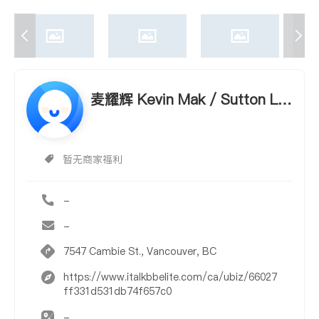
麦耀辉 Kevin Mak / Sutton La
ngara
暂无商家福利
-
-
7547 Cambie St., Vancouver, BC
https://www.italkbbelite.com/ca/ubiz/66027
ff331d531db74f657c0
-