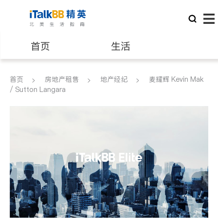
首页
生活
医生
律师
首页
房地产租售
地产经纪
麦耀辉 Kevin Mak
/ Sutton Langara
保险理财
房地产租售
银行贷款
会计师
建筑装修