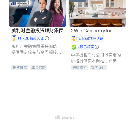
威利时金融投资理财集团
2Win Cabinetry Inc.
iTalkBB精英认证
iTalkBB精英认证
威利时金融集团秉持诚信，
执照已核实
提供固定收益与高回报投资
中华橱柜石材公司以实惠的
等服务。我们专注于投资、
价格提供实木橱柜，石英石
保险及传承规划等多元化组
台面，多种优质不锈钢水
投资理财
年金保险
瓷砖橱柜
室内设计
合，助力客户实现目标
槽、水龙头与抽油烟机。品
一站式财税规划
人寿保险
建筑设计
卫浴洁具
质厨房，家的选择。
投资理财
医疗保险
室内装修
养老保险
员工保险
长期护理医疗保险
伤残保险
个人保险