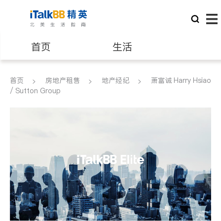
首页
生活
医生
律师
首页
房地产租售
地产经纪
萧富诚 Harry Hsiao
/ Sutton Group
保险理财
房地产租售
银行贷款
会计师
建筑装修