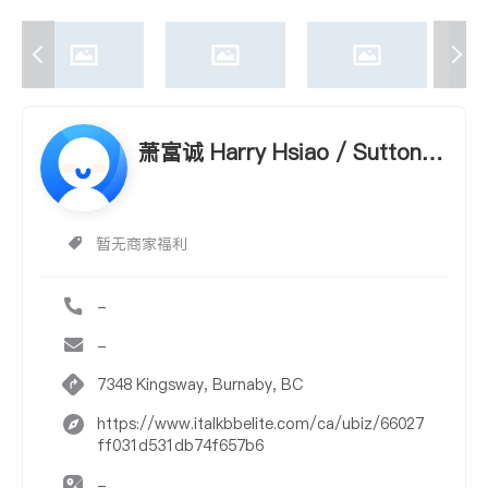
萧富诚 Harry Hsiao / Sutton G
roup
暂无商家福利
-
-
7348 Kingsway, Burnaby, BC
https://www.italkbbelite.com/ca/ubiz/66027
ff031d531db74f657b6
-