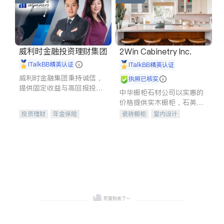
威利时金融投资理财集团
2Win Cabinetry Inc.
iTalkBB精英认证
iTalkBB精英认证
威利时金融集团秉持诚信，
执照已核实
提供固定收益与高回报投资
中华橱柜石材公司以实惠的
等服务。我们专注于投资、
价格提供实木橱柜，石英石
保险及传承规划等多元化组
台面，多种优质不锈钢水
投资理财
年金保险
瓷砖橱柜
室内设计
合，助力客户实现目标
槽、水龙头与抽油烟机。品
一站式财税规划
人寿保险
建筑设计
卫浴洁具
质厨房，家的选择。
投资理财
医疗保险
室内装修
养老保险
员工保险
长期护理医疗保险
伤残保险
个人保险