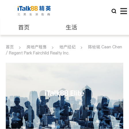
首页
生活
医生
律师
首页
房地产租售
地产经纪
陈铨铭 Caan Chen
/ Regent Park Fairchild Realty Inc.
保险理财
房地产租售
银行贷款
会计师
建筑装修