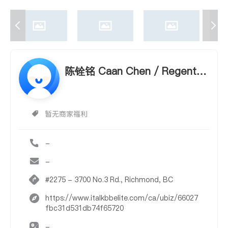
陈铨铭 Caan Chen / Regent P
ark Fairchild Realty Inc.
暂无商家福利
-
-
#2275 - 3700 No.3 Rd., Richmond, BC
https://www.italkbbelite.com/ca/ubiz/66027
fbc31d531db74f65720
-