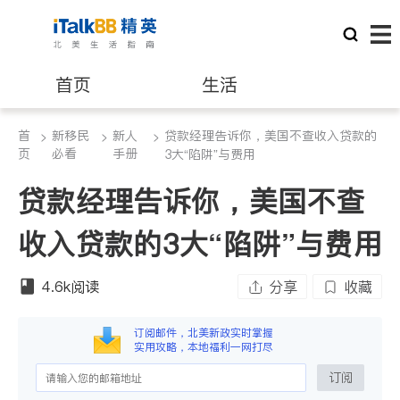
首页
生活
首
新移民
新人
贷款经理告诉你，美国不查收入贷款的
>
医生
>
>
律师
页
必看
手册
3大“陷阱”与费用
贷款经理告诉你，美国不查
保险理财
房地产租售
收入贷款的3大“陷阱”与费用
建筑装修
教育
4.6k
阅读
分享
收藏
养老
非盈利组织
订阅邮件，北美新政实时掌握
实用攻略，本地福利一网打尽
订阅