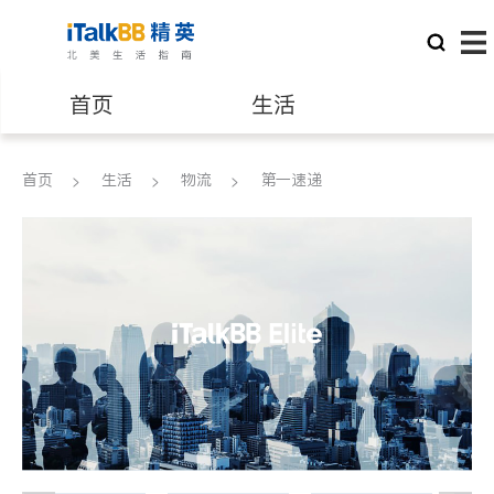
首页
生活
医生
律师
首页
生活
物流
第一速递
保险理财
房地产租售
建筑装修
教育
养老
非盈利组织