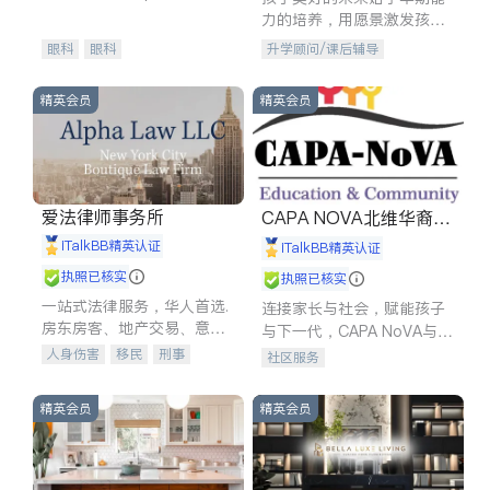
experience in
力的培养，用愿景激发孩子
的学习潜力和动力。理念：
眼科
眼科
升学顾问/课后辅导
拥有成长型心态是成功的基
石。
精英会员
精英会员
爱法律师事务所
CAPA NOVA北维华裔家
长会
iTalkBB精英认证
iTalkBB精英认证
执照已核实
执照已核实
一站式法律服务，华人首选.
连接家长与社会，赋能孩子
房东房客、地产交易、意外
与下一代，CAPA NoVA与您
伤害、车祸重伤、商业诉
携手建设包容、公平、充满
人身伤害
移民
刑事
社区服务
讼、商标注册、移民信托、
希望的社区。
车祸理赔
民事
房地产
建筑合同、刑事案件全包办
信托/遗嘱
商业
商标注册
精英会员
精英会员
索赔
律师-其它
保释