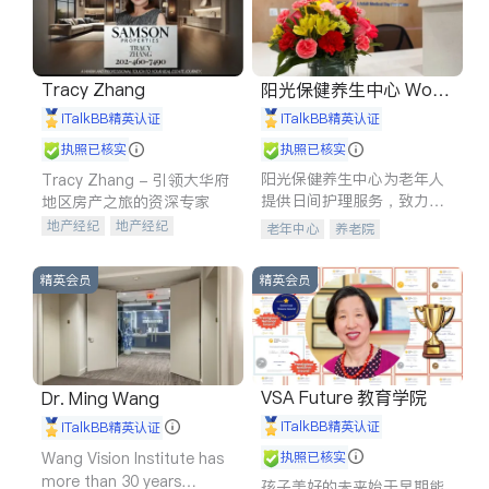
Tracy Zhang
阳光保健养生中心 World
shine
iTalkBB精英认证
iTalkBB精英认证
执照已核实
执照已核实
阳光保健养生中心为老年人
Tracy Zhang - 引领大华府
提供日间护理服务，致力于
地区房产之旅的资深专家
通过持续的护理创新来有效
地产经纪
地产经纪
老年中心
养老院
提升老年人的生活质量。
地产投资
商业地产
商铺租售
开发商建商
精英会员
精英会员
VSA Future 教育学院
Dr. Ming Wang
iTalkBB精英认证
iTalkBB精英认证
Wang Vision Institute has
执照已核实
more than 30 years
孩子美好的未来始于早期能