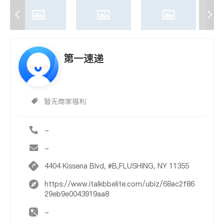
第一速递
暂无商家福利
-
-
4404 Kissena Blvd, #B,FLUSHING, NY 11355
https://www.italkbbelite.com/ubiz/68ac2f86
29eb9e0043919aa8
-