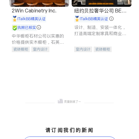
2Win Cabinetry Inc.
纽约贝拉奢华公司 BELL
A LUXE
iTalkBB精英认证
iTalkBB精英认证
设计、制造、安装一体化，
执照已核实
打造高端定制家具和商业空
中华橱柜石材公司以实惠的
间
价格提供实木橱柜，石英石
台面，多种优质不锈钢水
瓷砖橱柜
室内设计
室内设计
瓷砖橱柜
槽、水龙头与抽油烟机。品
建筑设计
卫浴洁具
卫浴洁具
地板建材
质厨房，家的选择。
室内装修
售前软装staging
室内装修
请订阅我们的新闻