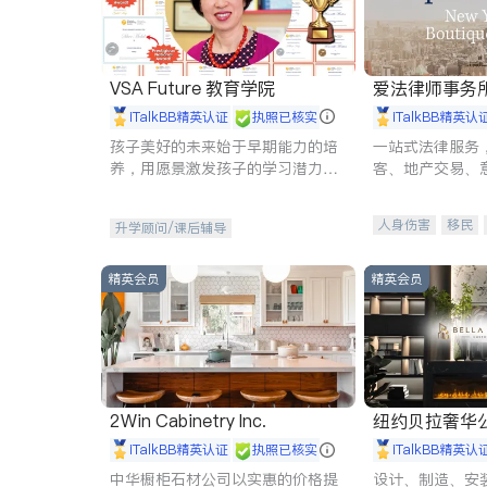
VSA Future 教育学院
爱法律师事务
iTalkBB精英认证
执照已核实
iTalkBB精英认
孩子美好的未来始于早期能力的培
一站式法律服务
养，用愿景激发孩子的学习潜力和
客、地产交易、
动力。理念：拥有成长型心态是成
伤、商业诉讼、
功的基石。
托、建筑合同、
人身伤害
移民
升学顾问/课后辅导
民事
房地产
商标注册
索赔
精英会员
精英会员
2Win Cabinetry Inc.
纽约贝拉奢华公司 BELLA
E
iTalkBB精英认证
执照已核实
iTalkBB精英认
中华橱柜石材公司以实惠的价格提
设计、制造、安