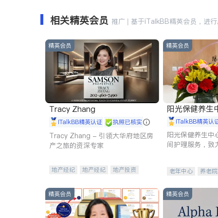
相关精英会员
推广 | 基于iTalkBB精英会员，进
精英会员
精英会员
阳光保健养生中心 
Tracy Zhang
iTalkBB精英认
iTalkBB精英认证
执照已核实
阳光保健养生中
Tracy Zhang - 引领大华府地区房
间护理服务，致
产之旅的资深专家
理创新来有效提
量。
地产经纪
地产经纪
地产投资
老年中心
养老院
商业地产
商铺租售
开发商建商
精英会员
精英会员