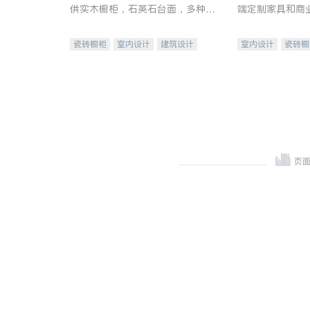
供实木橱柜，石英石台面，多种优
端定制家具和商
质不锈钢水槽、水龙头与抽油烟
机。品质厨房，家的选择。
瓷砖橱柜
室内设计
建筑设计
室内设计
瓷砖橱
卫浴洁具
室内装修
地板建材
售前软
室内装修