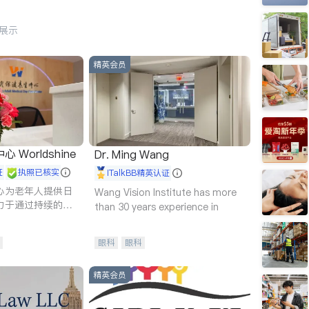
行展示
精英会员
Worldshine
Dr. Ming Wang
证
执照已核实
iTalkBB精英认证
心为老年人提供日
Wang Vision Institute has more
力于通过持续的护
than 30 years experience in
升老年人的生活质
眼科
眼科
精英会员