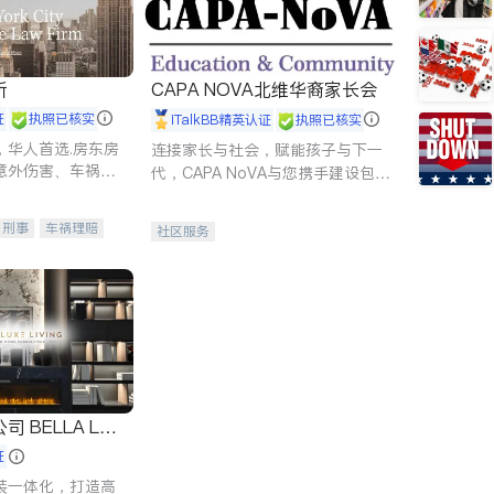
所
CAPA NOVA北维华裔家长会
证
执照已核实
iTalkBB精英认证
执照已核实
，华人首选.房东房
连接家长与社会，赋能孩子与下一
意外伤害、车祸重
代，CAPA NoVA与您携手建设包
商标注册、移民信
容、公平、充满希望的社区。
刑事案件全包办
刑事
车祸理赔
社区服务
信托/遗嘱
商业
律师-其它
保释
 LUX
证
装一体化，打造高