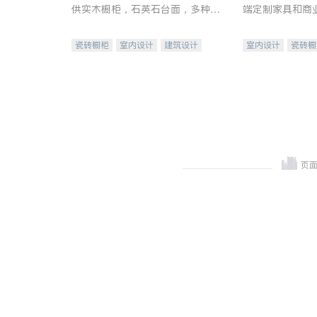
供实木橱柜，石英石台面，多种优
端定制家具和商
质不锈钢水槽、水龙头与抽油烟
机。品质厨房，家的选择。
瓷砖橱柜
室内设计
建筑设计
室内设计
瓷砖橱
卫浴洁具
室内装修
地板建材
售前软
室内装修