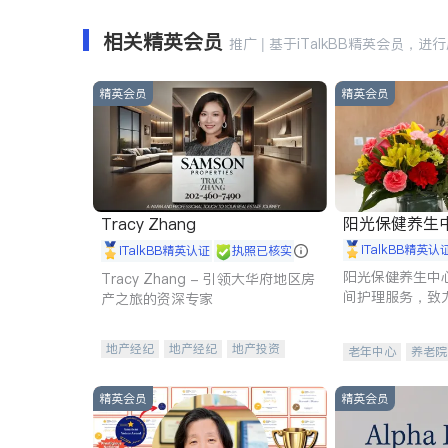
相关精英会员
推广 | 基于iTalkBB精英会员，进
精英会员
精英会员
阳光保健养生中心 
Tracy Zhang
iTalkBB精英认
iTalkBB精英认证
执照已核实
阳光保健养生中
Tracy Zhang - 引领大华府地区房
间护理服务，致
产之旅的资深专家
理创新来有效提
量。
地产经纪
地产经纪
地产投资
老年中心
养老院
商业地产
商铺租售
开发商建商
精英会员
精英会员