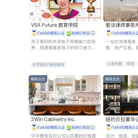
VSA Future 教育学院
爱法律师事务
iTalkBB精英认证
执照已核实
iTalkBB精英认
孩子美好的未来始于早期能力的培
一站式法律服务
养，用愿景激发孩子的学习潜力和
客、地产交易、
动力。理念：拥有成长型心态是成
伤、商业诉讼、
功的基石。
托、建筑合同、
人身伤害
移民
升学顾问/课后辅导
民事
房地产
商标注册
索赔
精英会员
精英会员
2Win Cabinetry Inc.
纽约贝拉奢华公司 BELLA
E
iTalkBB精英认证
执照已核实
iTalkBB精英认
中华橱柜石材公司以实惠的价格提
设计、制造、安