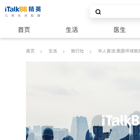
首页
生活
医生
养老
非盈利组织
首页
生活
旅行社
华人首选:美国环球旅游公