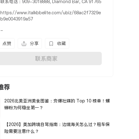
联系电话：909-3018888, Diamond Bar, CA 91765
https://www.italkbbelite.com/ubiz/68ac2f7329e
b9e0043919a57
-
点赞
分享
收藏
联系商家
推荐
2026北美亚洲美食图鉴：夯爆社媒的 Top 10 榜单！螺
蛳粉为何稳坐第一？
【2026】美加跨境自驾指南：边境海关怎么过？租车保
险需要注意什么？