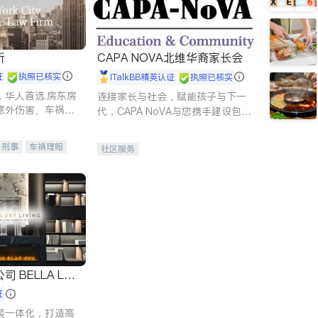
所
CAPA NOVA北维华裔家长会
证
执照已核实
iTalkBB精英认证
执照已核实
，华人首选.房东房
连接家长与社会，赋能孩子与下一
意外伤害、车祸重
代，CAPA NoVA与您携手建设包
商标注册、移民信
容、公平、充满希望的社区。
刑事案件全包办
刑事
车祸理赔
社区服务
信托/遗嘱
商业
律师-其它
保释
 LUX
证
装一体化，打造高