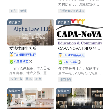
experience in
力的培养，用愿景激发孩子
的学习潜力和动力。理念：
眼科
眼科
升学顾问/课后辅导
拥有成长型心态是成功的基
石。
精英会员
精英会员
爱法律师事务所
CAPA NOVA北维华裔家
长会
iTalkBB精英认证
iTalkBB精英认证
执照已核实
执照已核实
一站式法律服务，华人首选.
连接家长与社会，赋能孩子
房东房客、地产交易、意外
与下一代，CAPA NoVA与您
伤害、车祸重伤、商业诉
携手建设包容、公平、充满
人身伤害
移民
刑事
社区服务
讼、商标注册、移民信托、
希望的社区。
车祸理赔
民事
房地产
建筑合同、刑事案件全包办
信托/遗嘱
商业
商标注册
精英会员
精英会员
索赔
律师-其它
保释