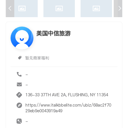
美国中信旅游
暂无商家福利
-
-
136-33 37TH AVE 2A, FLUSHING, NY 11354
https://www.italkbbelite.com/ubiz/68ac2f70
29eb9e0043919a49
-