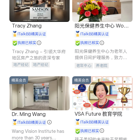
Tracy Zhang
阳光保健养生中心 World
shine
iTalkBB精英认证
iTalkBB精英认证
执照已核实
执照已核实
阳光保健养生中心为老年人
Tracy Zhang - 引领大华府
提供日间护理服务，致力于
地区房产之旅的资深专家
通过持续的护理创新来有效
地产经纪
地产经纪
老年中心
养老院
提升老年人的生活质量。
地产投资
商业地产
商铺租售
开发商建商
精英会员
精英会员
VSA Future 教育学院
Dr. Ming Wang
iTalkBB精英认证
iTalkBB精英认证
Wang Vision Institute has
执照已核实
more than 30 years
孩子美好的未来始于早期能