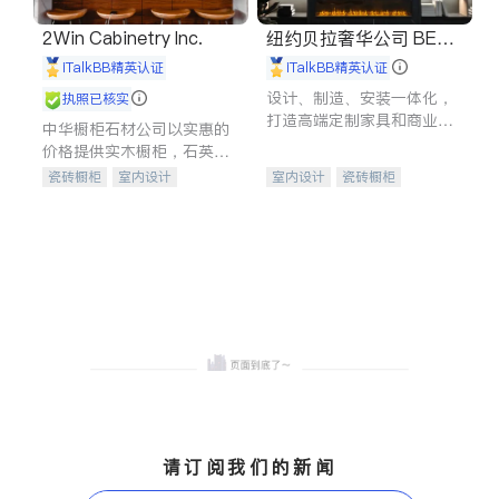
2Win Cabinetry Inc.
纽约贝拉奢华公司 BELL
A LUXE
iTalkBB精英认证
iTalkBB精英认证
设计、制造、安装一体化，
执照已核实
打造高端定制家具和商业空
中华橱柜石材公司以实惠的
间
价格提供实木橱柜，石英石
台面，多种优质不锈钢水
瓷砖橱柜
室内设计
室内设计
瓷砖橱柜
槽、水龙头与抽油烟机。品
建筑设计
卫浴洁具
卫浴洁具
地板建材
质厨房，家的选择。
室内装修
售前软装staging
室内装修
请订阅我们的新闻