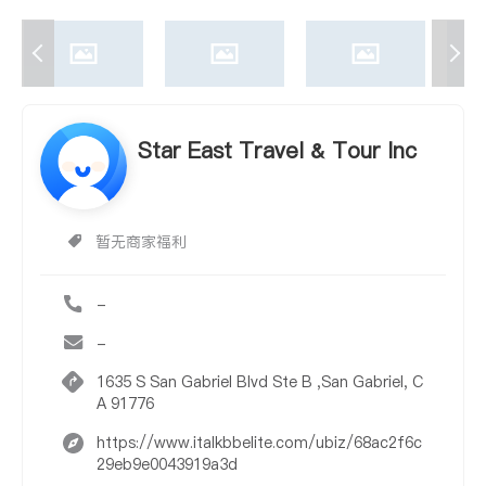
Star East Travel & Tour Inc
暂无商家福利
-
-
1635 S San Gabriel Blvd Ste B ,San Gabriel, C
A 91776
https://www.italkbbelite.com/ubiz/68ac2f6c
29eb9e0043919a3d