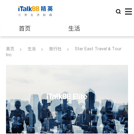
首页
生活
医生
律师
首页
生活
旅行社
Star East Travel & Tour
Inc
保险理财
房地产租售
建筑装修
教育
养老
非盈利组织