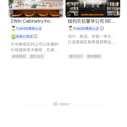
2Win Cabinetry Inc.
纽约贝拉奢华公司 BELL
A LUXE
iTalkBB精英认证
iTalkBB精英认证
设计、制造、安装一体化，
执照已核实
打造高端定制家具和商业空
中华橱柜石材公司以实惠的
间
价格提供实木橱柜，石英石
台面，多种优质不锈钢水
瓷砖橱柜
室内设计
室内设计
瓷砖橱柜
槽、水龙头与抽油烟机。品
建筑设计
卫浴洁具
卫浴洁具
地板建材
质厨房，家的选择。
室内装修
售前软装staging
室内装修