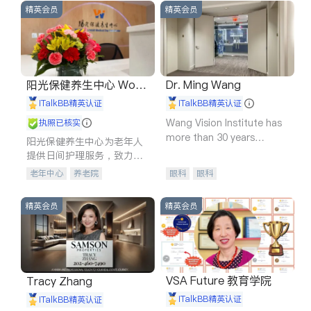
精英会员
精英会员
阳光保健养生中心 World
Dr. Ming Wang
shine
iTalkBB精英认证
iTalkBB精英认证
Wang Vision Institute has
执照已核实
more than 30 years
阳光保健养生中心为老年人
experience in
提供日间护理服务，致力于
通过持续的护理创新来有效
老年中心
养老院
眼科
眼科
提升老年人的生活质量。
精英会员
精英会员
VSA Future 教育学院
Tracy Zhang
iTalkBB精英认证
iTalkBB精英认证