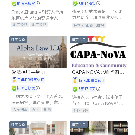
执照已核实
执照已核实
孩子美好的未来始于早期能
Tracy Zhang - 引领大华府
力的培养，用愿景激发孩子
地区房产之旅的资深专家
的学习潜力和动力。理念：
地产经纪
地产经纪
升学顾问/课后辅导
拥有成长型心态是成功的基
地产投资
商业地产
石。
商铺租售
开发商建商
精英会员
精英会员
爱法律师事务所
CAPA NOVA北维华裔家
长会
iTalkBB精英认证
iTalkBB精英认证
执照已核实
执照已核实
一站式法律服务，华人首选.
连接家长与社会，赋能孩子
房东房客、地产交易、意外
与下一代，CAPA NoVA与您
伤害、车祸重伤、商业诉
携手建设包容、公平、充满
人身伤害
移民
刑事
社区服务
讼、商标注册、移民信托、
希望的社区。
车祸理赔
民事
房地产
建筑合同、刑事案件全包办
信托/遗嘱
商业
商标注册
精英会员
精英会员
索赔
律师-其它
保释