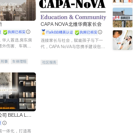
所
CAPA NOVA北维华裔家长会
证
执照已核实
iTalkBB精英认证
执照已核实
，华人首选.房东房
连接家长与社会，赋能孩子与下一
意外伤害、车祸重
代，CAPA NoVA与您携手建设包
商标注册、移民信
容、公平、充满希望的社区。
刑事案件全包办
刑事
车祸理赔
社区服务
信托/遗嘱
商业
律师-其它
保释
 LUX
证
装一体化，打造高