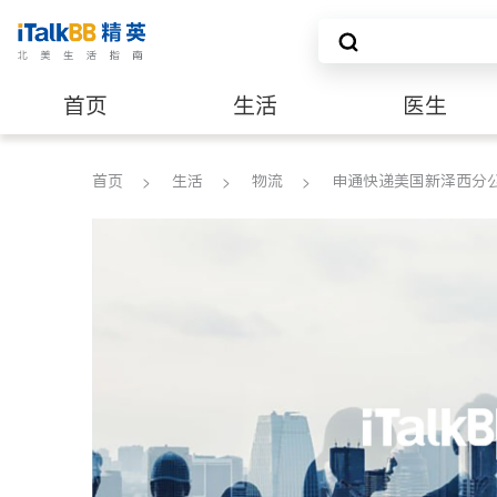
首页
生活
医生
养老
非盈利组织
首页
生活
物流
申通快递美国新泽西分