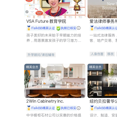
VSA Future 教育学院
爱法律师事务
iTalkBB精英认证
执照已核实
iTalkBB精英认
孩子美好的未来始于早期能力的培
一站式法律服务
养，用愿景激发孩子的学习潜力和
客、地产交易、
动力。理念：拥有成长型心态是成
伤、商业诉讼、
功的基石。
托、建筑合同、
人身伤害
移民
升学顾问/课后辅导
民事
房地产
商标注册
索赔
精英会员
精英会员
2Win Cabinetry Inc.
纽约贝拉奢华公司 BELLA
E
iTalkBB精英认证
执照已核实
iTalkBB精英认
中华橱柜石材公司以实惠的价格提
设计、制造、安