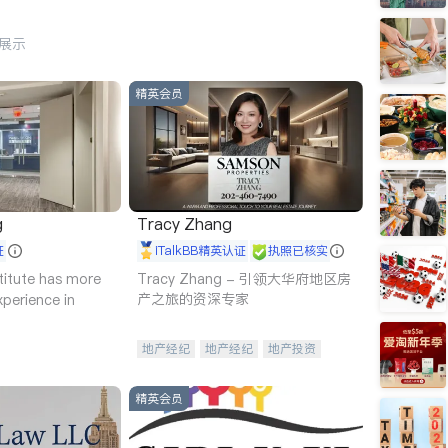
行展示
精英会员
g
Tracy Zhang
证
iTalkBB精英认证
执照已核实
titute has more
Tracy Zhang - 引领大华府地区房
产之旅的资深专家
xperience in
地产经纪
地产经纪
地产投资
商业地产
商铺租售
开发商建商
精英会员