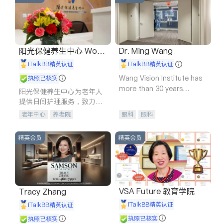
阳光保健养生中心 World
Dr. Ming Wang
shine
iTalkBB精英认证
iTalkBB精英认证
Wang Vision Institute has
执照已核实
more than 30 years
阳光保健养生中心为老年人
experience in
提供日间护理服务，致力于
通过持续的护理创新来有效
老年中心
养老院
眼科
眼科
提升老年人的生活质量。
精英会员
精英会员
VSA Future 教育学院
Tracy Zhang
iTalkBB精英认证
iTalkBB精英认证
执照已核实
执照已核实