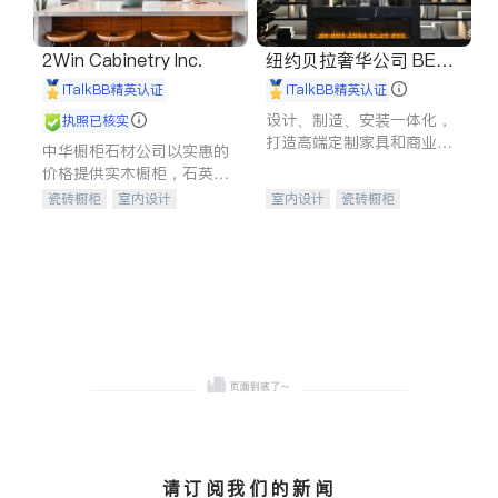
2Win Cabinetry Inc.
纽约贝拉奢华公司 BELL
A LUXE
iTalkBB精英认证
iTalkBB精英认证
设计、制造、安装一体化，
执照已核实
打造高端定制家具和商业空
中华橱柜石材公司以实惠的
间
价格提供实木橱柜，石英石
台面，多种优质不锈钢水
瓷砖橱柜
室内设计
室内设计
瓷砖橱柜
槽、水龙头与抽油烟机。品
建筑设计
卫浴洁具
卫浴洁具
地板建材
质厨房，家的选择。
室内装修
售前软装staging
室内装修
请订阅我们的新闻