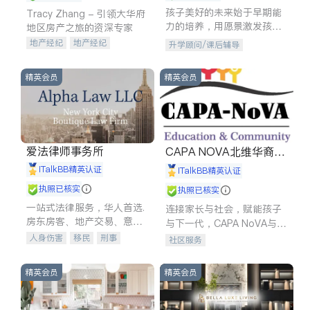
孩子美好的未来始于早期能
Tracy Zhang - 引领大华府
力的培养，用愿景激发孩子
地区房产之旅的资深专家
的学习潜力和动力。理念：
地产经纪
地产经纪
升学顾问/课后辅导
拥有成长型心态是成功的基
地产投资
商业地产
石。
商铺租售
开发商建商
精英会员
精英会员
爱法律师事务所
CAPA NOVA北维华裔家
长会
iTalkBB精英认证
iTalkBB精英认证
执照已核实
执照已核实
一站式法律服务，华人首选.
连接家长与社会，赋能孩子
房东房客、地产交易、意外
与下一代，CAPA NoVA与您
伤害、车祸重伤、商业诉
携手建设包容、公平、充满
人身伤害
移民
刑事
社区服务
讼、商标注册、移民信托、
希望的社区。
车祸理赔
民事
房地产
建筑合同、刑事案件全包办
信托/遗嘱
商业
商标注册
精英会员
精英会员
索赔
律师-其它
保释