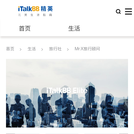
首页
生活
医生
律师
首页
生活
旅行社
Mr.X旅行顾问
保险理财
房地产租售
建筑装修
教育
养老
非盈利组织