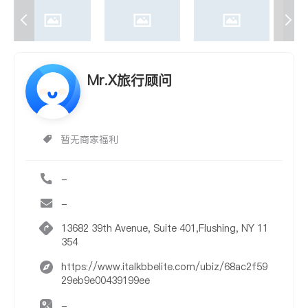
Mr.X旅行顾问
暂无商家福利
-
-
13682 39th Avenue, Suite 401,Flushing, NY 11
354
https://www.italkbbelite.com/ubiz/68ac2f59
29eb9e00439199ee
-