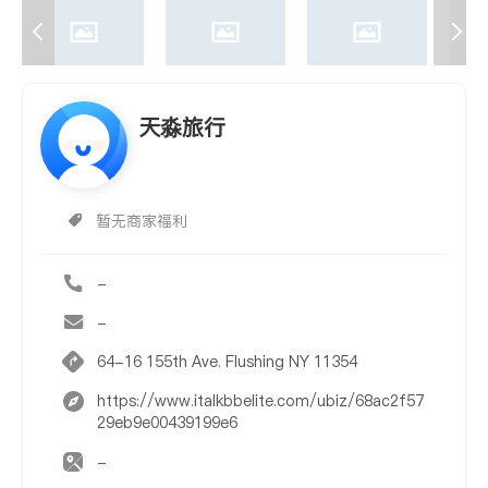
天淼旅行
暂无商家福利
-
-
64-16 155th Ave. Flushing NY 11354
https://www.italkbbelite.com/ubiz/68ac2f57
29eb9e00439199e6
-