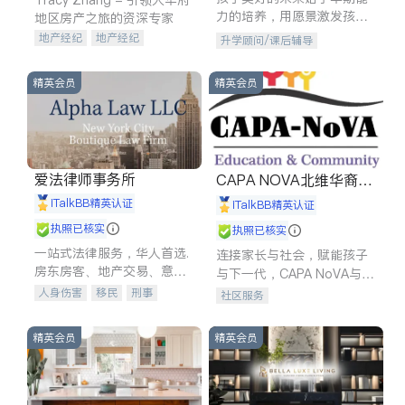
力的培养，用愿景激发孩子
地区房产之旅的资深专家
的学习潜力和动力。理念：
地产经纪
地产经纪
升学顾问/课后辅导
拥有成长型心态是成功的基
地产投资
商业地产
石。
商铺租售
开发商建商
精英会员
精英会员
爱法律师事务所
CAPA NOVA北维华裔家
长会
iTalkBB精英认证
iTalkBB精英认证
执照已核实
执照已核实
一站式法律服务，华人首选.
连接家长与社会，赋能孩子
房东房客、地产交易、意外
与下一代，CAPA NoVA与您
伤害、车祸重伤、商业诉
携手建设包容、公平、充满
人身伤害
移民
刑事
社区服务
讼、商标注册、移民信托、
希望的社区。
车祸理赔
民事
房地产
建筑合同、刑事案件全包办
信托/遗嘱
商业
商标注册
精英会员
精英会员
索赔
律师-其它
保释