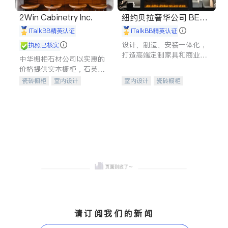
2Win Cabinetry Inc.
纽约贝拉奢华公司 BELL
A LUXE
iTalkBB精英认证
iTalkBB精英认证
设计、制造、安装一体化，
执照已核实
打造高端定制家具和商业空
中华橱柜石材公司以实惠的
间
价格提供实木橱柜，石英石
台面，多种优质不锈钢水
瓷砖橱柜
室内设计
室内设计
瓷砖橱柜
槽、水龙头与抽油烟机。品
建筑设计
卫浴洁具
卫浴洁具
地板建材
质厨房，家的选择。
室内装修
售前软装staging
室内装修
请订阅我们的新闻