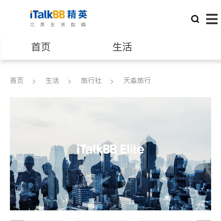
首页
生活
医生
律师
首页
生活
旅行社
天淼旅行
保险理财
房地产租售
建筑装修
教育
养老
非盈利组织