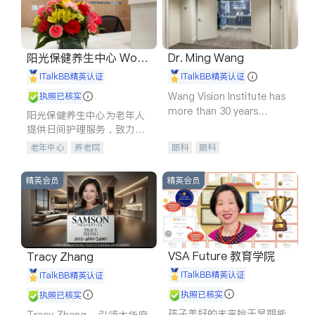
阳光保健养生中心 World
Dr. Ming Wang
shine
iTalkBB精英认证
iTalkBB精英认证
Wang Vision Institute has
执照已核实
more than 30 years
阳光保健养生中心为老年人
experience in
提供日间护理服务，致力于
通过持续的护理创新来有效
老年中心
养老院
眼科
眼科
提升老年人的生活质量。
精英会员
精英会员
VSA Future 教育学院
Tracy Zhang
iTalkBB精英认证
iTalkBB精英认证
执照已核实
执照已核实
孩子美好的未来始于早期能
Tracy Zhang - 引领大华府