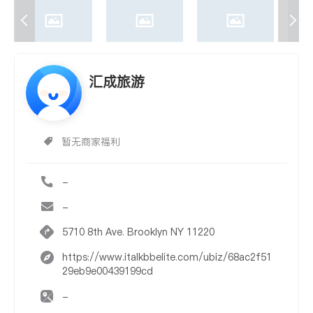
汇成旅游
暂无商家福利
-
-
5710 8th Ave. Brooklyn NY 11220
https://www.italkbbelite.com/ubiz/68ac2f51
29eb9e00439199cd
-