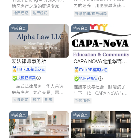
力的培养，用愿景激发孩子
地区房产之旅的资深专家
的学习潜力和动力。理念：
地产经纪
地产经纪
升学顾问/课后辅导
拥有成长型心态是成功的基
地产投资
商业地产
石。
商铺租售
开发商建商
精英会员
精英会员
爱法律师事务所
CAPA NOVA北维华裔家
长会
iTalkBB精英认证
iTalkBB精英认证
执照已核实
执照已核实
一站式法律服务，华人首选.
连接家长与社会，赋能孩子
房东房客、地产交易、意外
与下一代，CAPA NoVA与您
伤害、车祸重伤、商业诉
携手建设包容、公平、充满
人身伤害
移民
刑事
社区服务
讼、商标注册、移民信托、
希望的社区。
车祸理赔
民事
房地产
建筑合同、刑事案件全包办
信托/遗嘱
商业
商标注册
精英会员
精英会员
索赔
律师-其它
保释