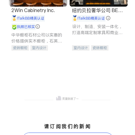
2Win Cabinetry Inc.
纽约贝拉奢华公司 BELL
A LUXE
iTalkBB精英认证
iTalkBB精英认证
设计、制造、安装一体化，
执照已核实
打造高端定制家具和商业空
中华橱柜石材公司以实惠的
间
价格提供实木橱柜，石英石
台面，多种优质不锈钢水
瓷砖橱柜
室内设计
室内设计
瓷砖橱柜
槽、水龙头与抽油烟机。品
建筑设计
卫浴洁具
卫浴洁具
地板建材
质厨房，家的选择。
室内装修
售前软装staging
室内装修
请订阅我们的新闻