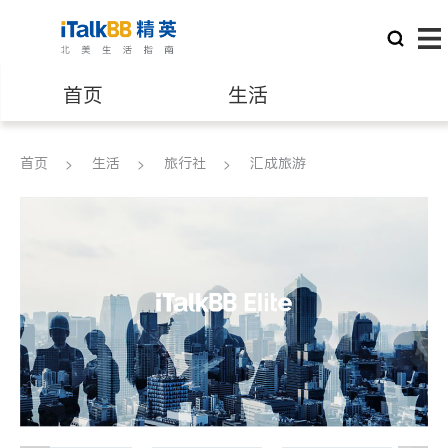
首页
生活
医生
律师
首页
生活
旅行社
汇成旅游
保险理财
房地产租售
建筑装修
教育
养老
非盈利组织