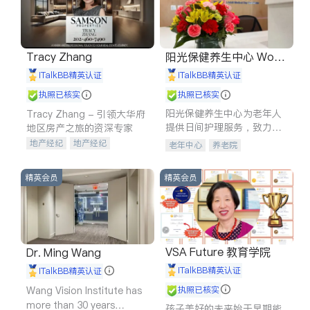
Tracy Zhang
阳光保健养生中心 World
shine
iTalkBB精英认证
iTalkBB精英认证
执照已核实
执照已核实
阳光保健养生中心为老年人
Tracy Zhang - 引领大华府
提供日间护理服务，致力于
地区房产之旅的资深专家
通过持续的护理创新来有效
地产经纪
地产经纪
老年中心
养老院
提升老年人的生活质量。
地产投资
商业地产
商铺租售
开发商建商
精英会员
精英会员
VSA Future 教育学院
Dr. Ming Wang
iTalkBB精英认证
iTalkBB精英认证
Wang Vision Institute has
执照已核实
more than 30 years
孩子美好的未来始于早期能