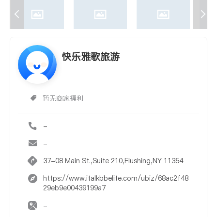
快乐雅歌旅游
暂无商家福利
-
-
37-08 Main St.,Suite 210,Flushing,NY 11354
https://www.italkbbelite.com/ubiz/68ac2f48
29eb9e00439199a7
-