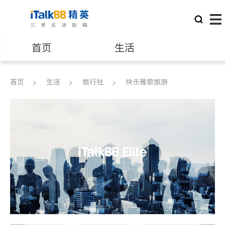
首页
生活
医生
律师
首页
生活
旅行社
快乐雅歌旅游
保险理财
房地产租售
建筑装修
教育
养老
非盈利组织