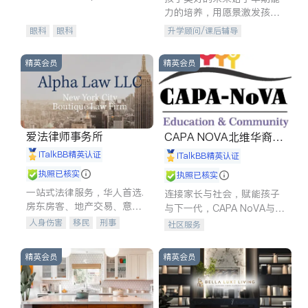
experience in
力的培养，用愿景激发孩子
的学习潜力和动力。理念：
眼科
眼科
升学顾问/课后辅导
拥有成长型心态是成功的基
石。
精英会员
精英会员
爱法律师事务所
CAPA NOVA北维华裔家
长会
iTalkBB精英认证
iTalkBB精英认证
执照已核实
执照已核实
一站式法律服务，华人首选.
连接家长与社会，赋能孩子
房东房客、地产交易、意外
与下一代，CAPA NoVA与您
伤害、车祸重伤、商业诉
携手建设包容、公平、充满
人身伤害
移民
刑事
社区服务
讼、商标注册、移民信托、
希望的社区。
车祸理赔
民事
房地产
建筑合同、刑事案件全包办
信托/遗嘱
商业
商标注册
精英会员
精英会员
索赔
律师-其它
保释