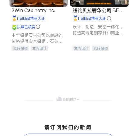
2Win Cabinetry Inc.
纽约贝拉奢华公司 BELL
A LUXE
iTalkBB精英认证
iTalkBB精英认证
设计、制造、安装一体化，
执照已核实
打造高端定制家具和商业空
中华橱柜石材公司以实惠的
间
价格提供实木橱柜，石英石
台面，多种优质不锈钢水
瓷砖橱柜
室内设计
室内设计
瓷砖橱柜
槽、水龙头与抽油烟机。品
建筑设计
卫浴洁具
卫浴洁具
地板建材
质厨房，家的选择。
室内装修
售前软装staging
室内装修
请订阅我们的新闻