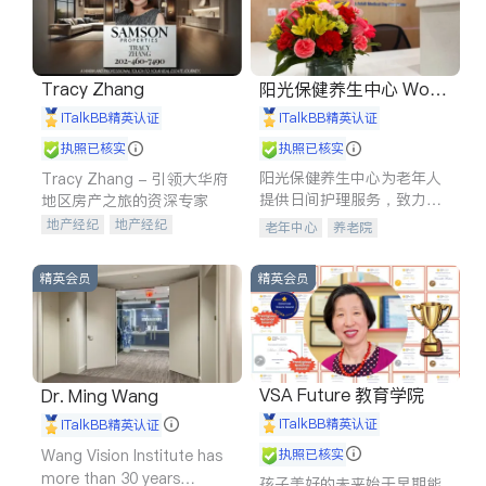
Tracy Zhang
阳光保健养生中心 World
shine
iTalkBB精英认证
iTalkBB精英认证
执照已核实
执照已核实
阳光保健养生中心为老年人
Tracy Zhang - 引领大华府
提供日间护理服务，致力于
地区房产之旅的资深专家
通过持续的护理创新来有效
地产经纪
地产经纪
老年中心
养老院
提升老年人的生活质量。
地产投资
商业地产
商铺租售
开发商建商
精英会员
精英会员
VSA Future 教育学院
Dr. Ming Wang
iTalkBB精英认证
iTalkBB精英认证
Wang Vision Institute has
执照已核实
more than 30 years
孩子美好的未来始于早期能