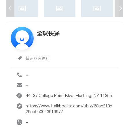
全球快递
暂无商家福利
-
-
44-37 College Point Blvd, Flushing, NY 11355
https://www.italkbbelite.com/ubiz/68ac2f3d
29eb9e0043919977
-