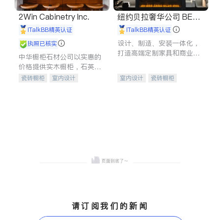
2Win Cabinetry Inc.
纽约贝拉奢华公司 BELL
A LUXE
iTalkBB精英认证
iTalkBB精英认证
设计、制造、安装一体化，
执照已核实
打造高端定制家具和商业空
中华橱柜石材公司以实惠的
间
价格提供实木橱柜，石英石
台面，多种优质不锈钢水
瓷砖橱柜
室内设计
室内设计
瓷砖橱柜
槽、水龙头与抽油烟机。品
建筑设计
卫浴洁具
卫浴洁具
地板建材
质厨房，家的选择。
室内装修
售前软装staging
室内装修
请订阅我们的新闻