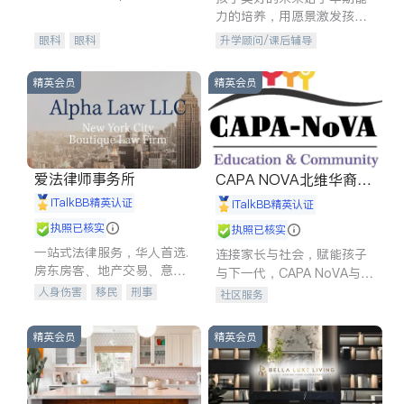
experience in
力的培养，用愿景激发孩子
的学习潜力和动力。理念：
眼科
眼科
升学顾问/课后辅导
拥有成长型心态是成功的基
石。
精英会员
精英会员
爱法律师事务所
CAPA NOVA北维华裔家
长会
iTalkBB精英认证
iTalkBB精英认证
执照已核实
执照已核实
一站式法律服务，华人首选.
连接家长与社会，赋能孩子
房东房客、地产交易、意外
与下一代，CAPA NoVA与您
伤害、车祸重伤、商业诉
携手建设包容、公平、充满
人身伤害
移民
刑事
社区服务
讼、商标注册、移民信托、
希望的社区。
车祸理赔
民事
房地产
建筑合同、刑事案件全包办
信托/遗嘱
商业
商标注册
精英会员
精英会员
索赔
律师-其它
保释