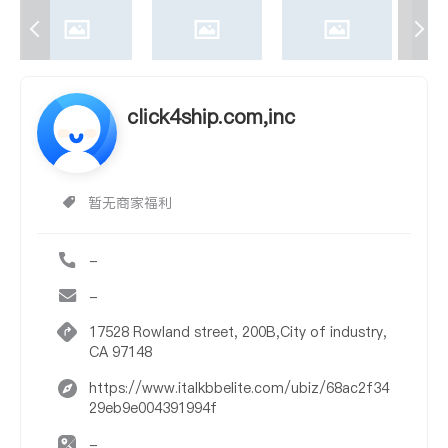
click4ship.com,inc
暂无商家福利
-
-
17528 Rowland street, 200B,City of industry,
CA 97148
https://www.italkbbelite.com/ubiz/68ac2f34
29eb9e004391994f
-