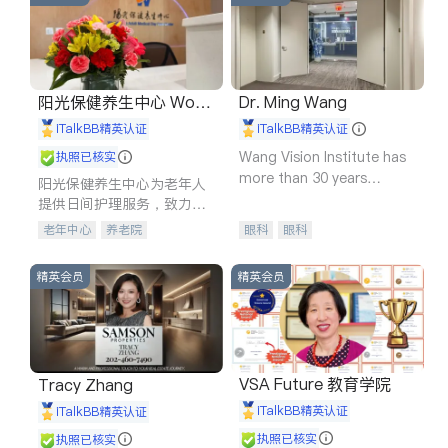
阳光保健养生中心 World
Dr. Ming Wang
shine
iTalkBB精英认证
iTalkBB精英认证
Wang Vision Institute has
执照已核实
more than 30 years
阳光保健养生中心为老年人
experience in
提供日间护理服务，致力于
通过持续的护理创新来有效
老年中心
养老院
眼科
眼科
提升老年人的生活质量。
精英会员
精英会员
VSA Future 教育学院
Tracy Zhang
iTalkBB精英认证
iTalkBB精英认证
执照已核实
执照已核实