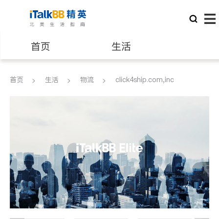
首页
生活
医生
律师
首页
生活
物流
click4ship.com,inc
保险理财
房地产租售
建筑装修
教育
养老
非盈利组织