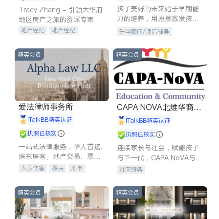
孩子美好的未来始于早期能
Tracy Zhang - 引领大华府
力的培养，用愿景激发孩子
地区房产之旅的资深专家
的学习潜力和动力。理念：
地产经纪
地产经纪
升学顾问/课后辅导
拥有成长型心态是成功的基
地产投资
商业地产
石。
商铺租售
开发商建商
精英会员
精英会员
爱法律师事务所
CAPA NOVA北维华裔家
长会
iTalkBB精英认证
iTalkBB精英认证
执照已核实
执照已核实
一站式法律服务，华人首选.
连接家长与社会，赋能孩子
房东房客、地产交易、意外
与下一代，CAPA NoVA与您
伤害、车祸重伤、商业诉
携手建设包容、公平、充满
人身伤害
移民
刑事
社区服务
讼、商标注册、移民信托、
希望的社区。
车祸理赔
民事
房地产
建筑合同、刑事案件全包办
信托/遗嘱
商业
商标注册
精英会员
精英会员
索赔
律师-其它
保释