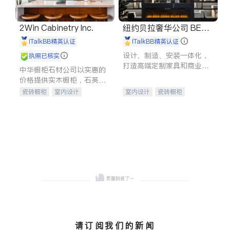
2Win Cabinetry Inc.
纽约贝拉奢华公司 BELL
A LUXE
iTalkBB精英认证
iTalkBB精英认证
设计、制造、安装一体化，
执照已核实
打造高端定制家具和商业空
中华橱柜石材公司以实惠的
间
价格提供实木橱柜，石英石
台面，多种优质不锈钢水
瓷砖橱柜
室内设计
室内设计
瓷砖橱柜
槽、水龙头与抽油烟机。品
建筑设计
卫浴洁具
卫浴洁具
地板建材
质厨房，家的选择。
室内装修
售前软装staging
室内装修
请订阅我们的新闻