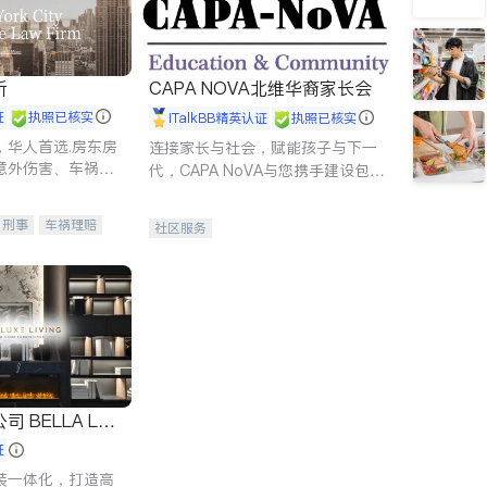
所
CAPA NOVA北维华裔家长会
证
执照已核实
iTalkBB精英认证
执照已核实
，华人首选.房东房
连接家长与社会，赋能孩子与下一
意外伤害、车祸重
代，CAPA NoVA与您携手建设包
商标注册、移民信
容、公平、充满希望的社区。
刑事案件全包办
刑事
车祸理赔
社区服务
信托/遗嘱
商业
律师-其它
保释
 LUX
证
装一体化，打造高