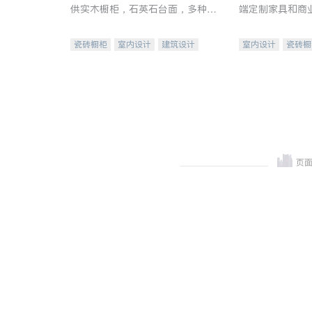
供实木橱柜，石英石台面，多种优
端定制家具和商
质不锈钢水槽、水龙头与抽油烟
机。品质厨房，家的选择。
瓷砖橱柜
室内设计
建筑设计
室内设计
瓷砖橱
卫浴洁具
室内装修
地板建材
售前软
室内装修