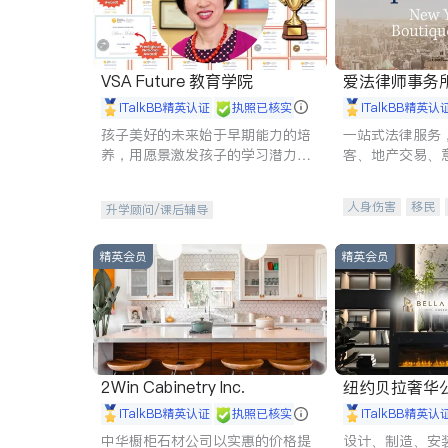
VSA Future 教育学院
爱法律师事务
iTalkBB精英认证
执照已核实
iTalkBB精英认
孩子美好的未来始于早期能力的培
一站式法律服务
养，用愿景激发孩子的学习潜力和
客、地产交易、
动力。理念：拥有成长型心态是成
伤、商业诉讼、
功的基石。
托、建筑合同、
人身伤害
移民
升学顾问/课后辅导
民事
房地产
商标注册
索赔
精英会员
精英会员
2Win Cabinetry Inc.
纽约贝拉奢华公司 BELLA
E
iTalkBB精英认证
执照已核实
iTalkBB精英认
中华橱柜石材公司以实惠的价格提
设计、制造、安