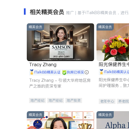
相关精英会员
推广 | 基于iTalkBB精英会员，进
精英会员
精英会员
阳光保健养生中心 
Tracy Zhang
iTalkBB精英认
iTalkBB精英认证
执照已核实
阳光保健养生中
Tracy Zhang - 引领大华府地区房
间护理服务，致
产之旅的资深专家
理创新来有效提
量。
地产经纪
地产经纪
地产投资
老年中心
养老院
商业地产
商铺租售
开发商建商
精英会员
精英会员