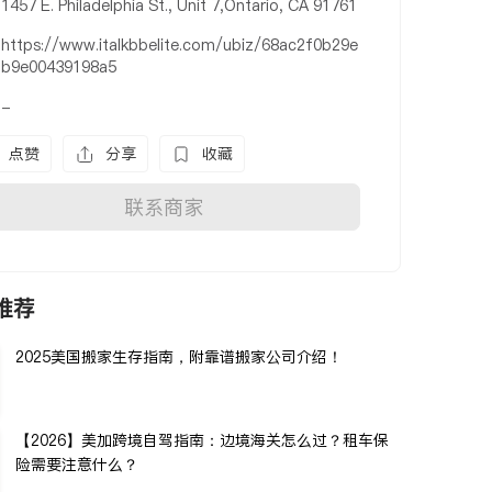
1457 E. Philadelphia St., Unit 7,Ontario, CA 91761
https://www.italkbbelite.com/ubiz/68ac2f0b29e
b9e00439198a5
-
点赞
分享
收藏
联系商家
推荐
2025美国搬家生存指南，附靠谱搬家公司介绍！
【2026】美加跨境自驾指南：边境海关怎么过？租车保
险需要注意什么？