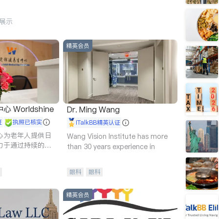
行展示
精英会员
Worldshine
Dr. Ming Wang
证
执照已核实
iTalkBB精英认证
心为老年人提供日
Wang Vision Institute has more
力于通过持续的护
than 30 years experience in
升老年人的生活质
眼科
眼科
精英会员