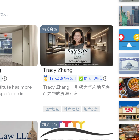
行展示
精英会员
g
Tracy Zhang
证
iTalkBB精英认证
执照已核实
titute has more
Tracy Zhang - 引领大华府地区房
产之旅的资深专家
xperience in
地产经纪
地产经纪
地产投资
商业地产
商铺租售
开发商建商
精英会员