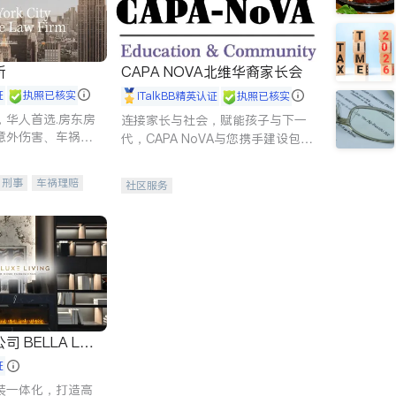
所
CAPA NOVA北维华裔家长会
证
执照已核实
iTalkBB精英认证
执照已核实
，华人首选.房东房
连接家长与社会，赋能孩子与下一
意外伤害、车祸重
代，CAPA NoVA与您携手建设包
商标注册、移民信
容、公平、充满希望的社区。
刑事案件全包办
刑事
车祸理赔
社区服务
信托/遗嘱
商业
律师-其它
保释
 LUX
证
装一体化，打造高