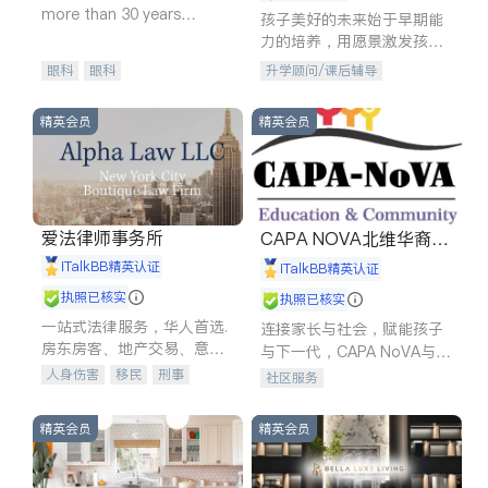
more than 30 years
孩子美好的未来始于早期能
experience in
力的培养，用愿景激发孩子
的学习潜力和动力。理念：
眼科
眼科
升学顾问/课后辅导
拥有成长型心态是成功的基
石。
精英会员
精英会员
爱法律师事务所
CAPA NOVA北维华裔家
长会
iTalkBB精英认证
iTalkBB精英认证
执照已核实
执照已核实
一站式法律服务，华人首选.
连接家长与社会，赋能孩子
房东房客、地产交易、意外
与下一代，CAPA NoVA与您
伤害、车祸重伤、商业诉
携手建设包容、公平、充满
人身伤害
移民
刑事
社区服务
讼、商标注册、移民信托、
希望的社区。
车祸理赔
民事
房地产
建筑合同、刑事案件全包办
信托/遗嘱
商业
商标注册
精英会员
精英会员
索赔
律师-其它
保释