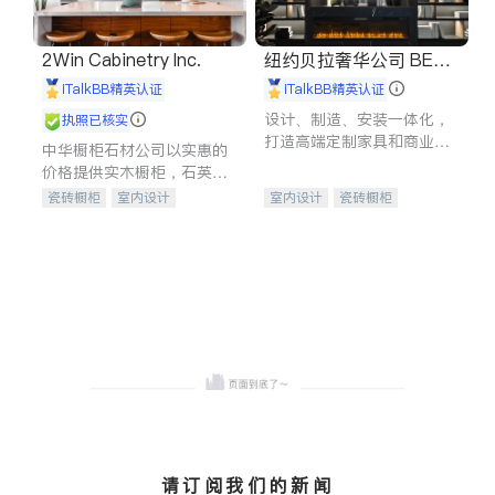
2Win Cabinetry Inc.
纽约贝拉奢华公司 BELL
A LUXE
iTalkBB精英认证
iTalkBB精英认证
设计、制造、安装一体化，
执照已核实
打造高端定制家具和商业空
中华橱柜石材公司以实惠的
间
价格提供实木橱柜，石英石
台面，多种优质不锈钢水
瓷砖橱柜
室内设计
室内设计
瓷砖橱柜
槽、水龙头与抽油烟机。品
建筑设计
卫浴洁具
卫浴洁具
地板建材
质厨房，家的选择。
室内装修
售前软装staging
室内装修
请订阅我们的新闻