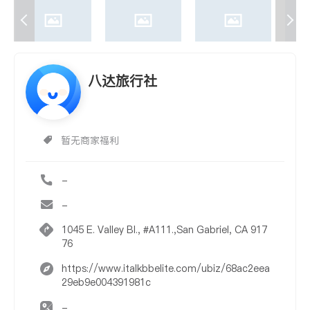
八达旅行社
暂无商家福利
-
-
1045 E. Valley Bl., #A111.,San Gabriel, CA 917
76
https://www.italkbbelite.com/ubiz/68ac2eea
29eb9e004391981c
-