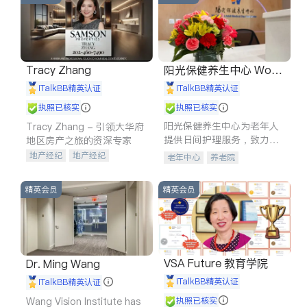
Tracy Zhang
阳光保健养生中心 World
shine
iTalkBB精英认证
iTalkBB精英认证
执照已核实
执照已核实
阳光保健养生中心为老年人
Tracy Zhang - 引领大华府
提供日间护理服务，致力于
地区房产之旅的资深专家
通过持续的护理创新来有效
地产经纪
地产经纪
老年中心
养老院
提升老年人的生活质量。
地产投资
商业地产
商铺租售
开发商建商
精英会员
精英会员
VSA Future 教育学院
Dr. Ming Wang
iTalkBB精英认证
iTalkBB精英认证
Wang Vision Institute has
执照已核实