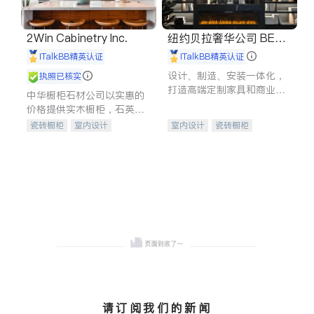
2Win Cabinetry Inc.
纽约贝拉奢华公司 BELL
A LUXE
iTalkBB精英认证
iTalkBB精英认证
设计、制造、安装一体化，
执照已核实
打造高端定制家具和商业空
中华橱柜石材公司以实惠的
间
价格提供实木橱柜，石英石
台面，多种优质不锈钢水
瓷砖橱柜
室内设计
室内设计
瓷砖橱柜
槽、水龙头与抽油烟机。品
建筑设计
卫浴洁具
卫浴洁具
地板建材
质厨房，家的选择。
室内装修
售前软装staging
室内装修
请订阅我们的新闻