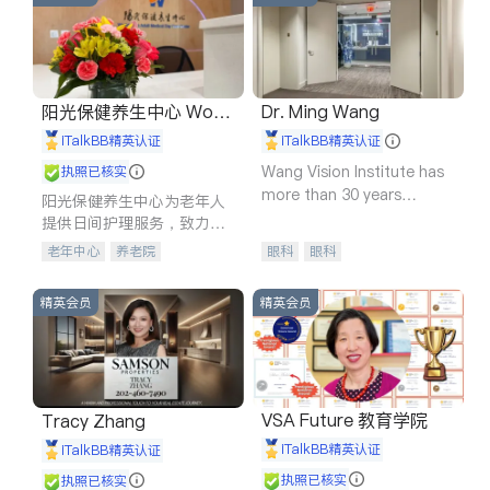
阳光保健养生中心 World
Dr. Ming Wang
shine
iTalkBB精英认证
iTalkBB精英认证
Wang Vision Institute has
执照已核实
more than 30 years
阳光保健养生中心为老年人
experience in
提供日间护理服务，致力于
通过持续的护理创新来有效
老年中心
养老院
眼科
眼科
提升老年人的生活质量。
精英会员
精英会员
VSA Future 教育学院
Tracy Zhang
iTalkBB精英认证
iTalkBB精英认证
执照已核实
执照已核实