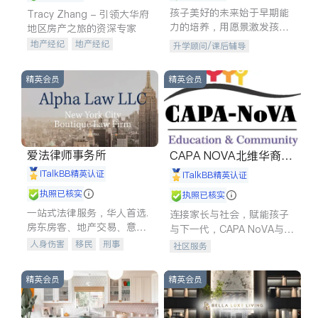
孩子美好的未来始于早期能
Tracy Zhang - 引领大华府
力的培养，用愿景激发孩子
地区房产之旅的资深专家
的学习潜力和动力。理念：
地产经纪
地产经纪
升学顾问/课后辅导
拥有成长型心态是成功的基
地产投资
商业地产
石。
商铺租售
开发商建商
精英会员
精英会员
爱法律师事务所
CAPA NOVA北维华裔家
长会
iTalkBB精英认证
iTalkBB精英认证
执照已核实
执照已核实
一站式法律服务，华人首选.
连接家长与社会，赋能孩子
房东房客、地产交易、意外
与下一代，CAPA NoVA与您
伤害、车祸重伤、商业诉
携手建设包容、公平、充满
人身伤害
移民
刑事
社区服务
讼、商标注册、移民信托、
希望的社区。
车祸理赔
民事
房地产
建筑合同、刑事案件全包办
信托/遗嘱
商业
商标注册
精英会员
精英会员
索赔
律师-其它
保释