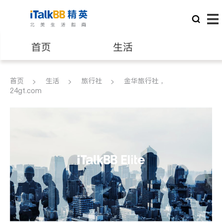
首页
生活
医生
律师
首页
生活
旅行社
金华旅行社，
24gt.com
保险理财
房地产租售
建筑装修
教育
养老
非盈利组织