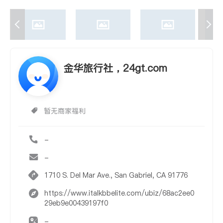
金华旅行社，24gt.com
暂无商家福利
-
-
1710 S. Del Mar Ave., San Gabriel, CA 91776
https://www.italkbbelite.com/ubiz/68ac2ee0
29eb9e00439197f0
-