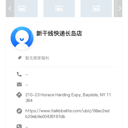
新干线快递长岛店
暂无商家福利
-
-
210-23 Horace Harding Expy, Bayside, NY 11
364
https://www.italkbbelite.com/ubiz/68ac2ed
b29eb9e00439197db
-