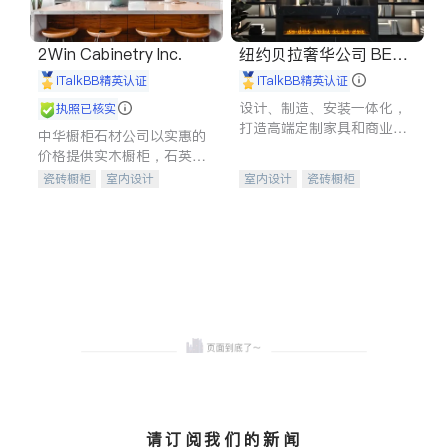
2Win Cabinetry Inc.
纽约贝拉奢华公司 BELL
A LUXE
iTalkBB精英认证
iTalkBB精英认证
设计、制造、安装一体化，
执照已核实
打造高端定制家具和商业空
中华橱柜石材公司以实惠的
间
价格提供实木橱柜，石英石
台面，多种优质不锈钢水
瓷砖橱柜
室内设计
室内设计
瓷砖橱柜
槽、水龙头与抽油烟机。品
建筑设计
卫浴洁具
卫浴洁具
地板建材
质厨房，家的选择。
室内装修
售前软装staging
室内装修
请订阅我们的新闻