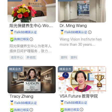
阳光保健养生中心 World
Dr. Ming Wang
shine
iTalkBB精英认证
iTalkBB精英认证
Wang Vision Institute has
执照已核实
more than 30 years
阳光保健养生中心为老年人
experience in
提供日间护理服务，致力于
通过持续的护理创新来有效
老年中心
养老院
眼科
眼科
提升老年人的生活质量。
精英会员
精英会员
VSA Future 教育学院
Tracy Zhang
iTalkBB精英认证
iTalkBB精英认证
执照已核实
执照已核实