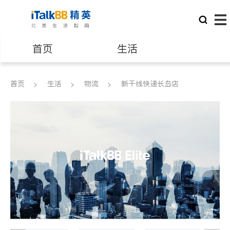
首页
生活
医生
律师
首页
生活
物流
新干线快递长岛店
保险理财
房地产租售
建筑装修
教育
养老
非盈利组织