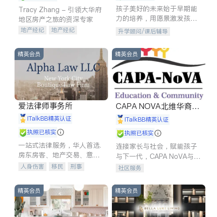
孩子美好的未来始于早期能
Tracy Zhang - 引领大华府
力的培养，用愿景激发孩子
地区房产之旅的资深专家
的学习潜力和动力。理念：
地产经纪
地产经纪
升学顾问/课后辅导
拥有成长型心态是成功的基
地产投资
商业地产
石。
商铺租售
开发商建商
精英会员
精英会员
爱法律师事务所
CAPA NOVA北维华裔家
长会
iTalkBB精英认证
iTalkBB精英认证
执照已核实
执照已核实
一站式法律服务，华人首选.
连接家长与社会，赋能孩子
房东房客、地产交易、意外
与下一代，CAPA NoVA与您
伤害、车祸重伤、商业诉
携手建设包容、公平、充满
人身伤害
移民
刑事
社区服务
讼、商标注册、移民信托、
希望的社区。
车祸理赔
民事
房地产
建筑合同、刑事案件全包办
信托/遗嘱
商业
商标注册
精英会员
精英会员
索赔
律师-其它
保释