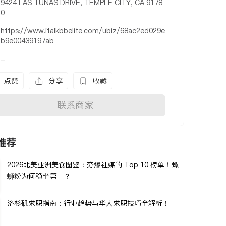
9424 LAS TUNAS DRIVE, TEMPLE CITY, CA 9178
0
https://www.italkbbelite.com/ubiz/68ac2ed029e
b9e00439197ab
-
点赞
分享
收藏
联系商家
推荐
2026北美亚洲美食图鉴：夯爆社媒的 Top 10 榜单！螺
蛳粉为何稳坐第一？
洛杉矶求职指南：行业趋势与华人求职技巧全解析！