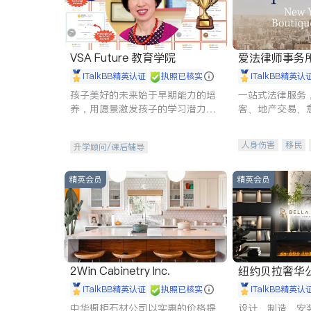
VSA Future 教育学院
爱法律师事务
iTalkBB精英认证
执照已核实
iTalkBB精英认
孩子美好的未来始于早期能力的培
一站式法律服务
养，用愿景激发孩子的学习潜力和
客、地产交易、
动力。理念：拥有成长型心态是成
伤、商业诉讼、
功的基石。
托、建筑合同、
人身伤害
移民
升学顾问/课后辅导
民事
房地产
商标注册
索赔
精英会员
精英会员
2Win Cabinetry Inc.
纽约贝拉奢华公司 BELLA
E
iTalkBB精英认证
执照已核实
iTalkBB精英认
中华橱柜石材公司以实惠的价格提
设计、制造、安