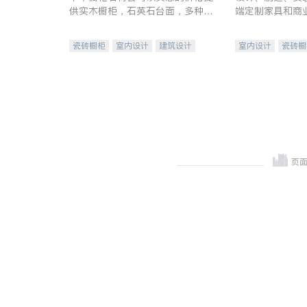
供实木橱柜，石英石台面，多种优
端定制家具和商
质不锈钢水槽、水龙头与抽油烟
机。品质厨房，家的选择。
瓷砖橱柜
室内设计
建筑设计
室内设计
瓷砖橱
卫浴洁具
室内装修
地板建材
售前软
室内装修