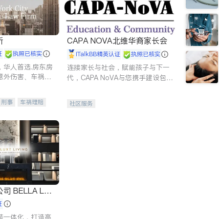
所
CAPA NOVA北维华裔家长会
证
执照已核实
iTalkBB精英认证
执照已核实
，华人首选.房东房
连接家长与社会，赋能孩子与下一
意外伤害、车祸重
代，CAPA NoVA与您携手建设包
商标注册、移民信
容、公平、充满希望的社区。
刑事案件全包办
刑事
车祸理赔
社区服务
信托/遗嘱
商业
律师-其它
保释
 LUX
证
装一体化，打造高