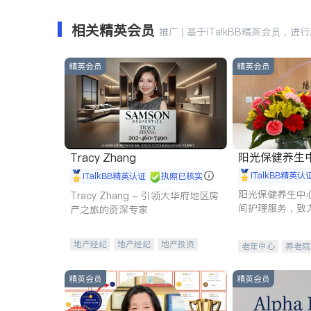
相关精英会员
推广 | 基于iTalkBB精英会员，进
精英会员
精英会员
阳光保健养生中心 
Tracy Zhang
iTalkBB精英认
iTalkBB精英认证
执照已核实
阳光保健养生中
Tracy Zhang - 引领大华府地区房
间护理服务，致
产之旅的资深专家
理创新来有效提
量。
地产经纪
地产经纪
地产投资
老年中心
养老院
商业地产
商铺租售
开发商建商
精英会员
精英会员