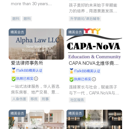
more than 30 years
孩子美好的未来始于早期能
experience in
力的培养，用愿景激发孩子
的学习潜力和动力。理念：
眼科
眼科
升学顾问/课后辅导
拥有成长型心态是成功的基
石。
精英会员
精英会员
爱法律师事务所
CAPA NOVA北维华裔家
长会
iTalkBB精英认证
iTalkBB精英认证
执照已核实
执照已核实
一站式法律服务，华人首选.
连接家长与社会，赋能孩子
房东房客、地产交易、意外
与下一代，CAPA NoVA与您
伤害、车祸重伤、商业诉
携手建设包容、公平、充满
人身伤害
移民
刑事
社区服务
讼、商标注册、移民信托、
希望的社区。
车祸理赔
民事
房地产
建筑合同、刑事案件全包办
信托/遗嘱
商业
商标注册
精英会员
精英会员
索赔
律师-其它
保释