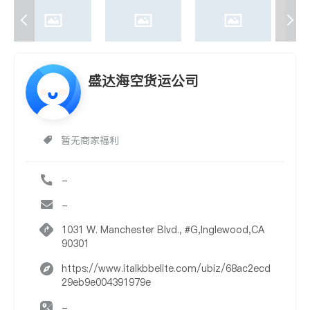
盛达海空货运公司
暂无商家福利
-
-
1031 W. Manchester Blvd., #G,Inglewood,CA
90301
https://www.italkbbelite.com/ubiz/68ac2ecd
29eb9e004391979e
-