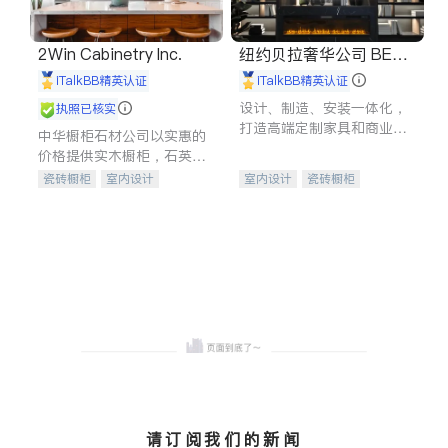
2Win Cabinetry Inc.
纽约贝拉奢华公司 BELL
A LUXE
iTalkBB精英认证
iTalkBB精英认证
设计、制造、安装一体化，
执照已核实
打造高端定制家具和商业空
中华橱柜石材公司以实惠的
间
价格提供实木橱柜，石英石
台面，多种优质不锈钢水
瓷砖橱柜
室内设计
室内设计
瓷砖橱柜
槽、水龙头与抽油烟机。品
建筑设计
卫浴洁具
卫浴洁具
地板建材
质厨房，家的选择。
室内装修
售前软装staging
室内装修
请订阅我们的新闻