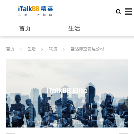
首页
生活
医生
律师
首页
生活
物流
盛达海空货运公司
保险理财
房地产租售
建筑装修
教育
养老
非盈利组织