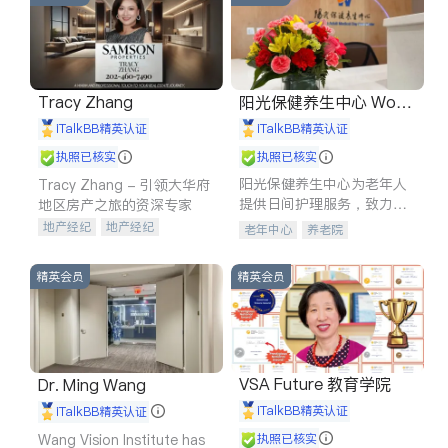
Tracy Zhang
阳光保健养生中心 World
shine
iTalkBB精英认证
iTalkBB精英认证
执照已核实
执照已核实
阳光保健养生中心为老年人
Tracy Zhang - 引领大华府
提供日间护理服务，致力于
地区房产之旅的资深专家
通过持续的护理创新来有效
地产经纪
地产经纪
老年中心
养老院
提升老年人的生活质量。
地产投资
商业地产
商铺租售
开发商建商
精英会员
精英会员
VSA Future 教育学院
Dr. Ming Wang
iTalkBB精英认证
iTalkBB精英认证
Wang Vision Institute has
执照已核实